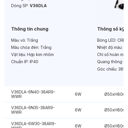
Độ bền & tùy chọn mở rộng
Dòng SP:
V36DLA
Tuổi thọ:
>30000h
Bảo hành:
3 năm
Thông tin chung
Thông số kỹ 
Chức năng:
Dimmer Dali
Màu vỏ:
Trắng
Bóng LED:
CREE
Màu chóa đèn:
Trắng
Nhiệt độ màu:
6
Vật liệu:
Hợp kim nhôm
Chỉ số hoàn màu
Chuẩn IP:
IP40
Quang thông:
48
Góc chiếu:
38°
V36DLA-6N40-38AR9-
6W
Ø50xH80m
WWR
V36DLA-6N35-38AR9-
6W
Ø50xH80m
WWR
V36DLA-6W30-38AR9-
6W
Ø50xH80m