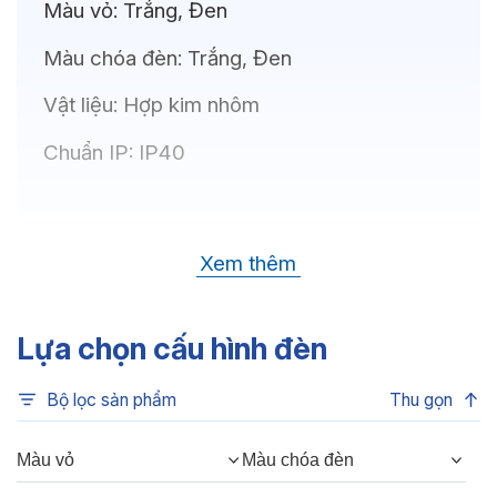
Màu vỏ:
Trắng, Đen
Màu chóa đèn:
Trắng, Đen
Vật liệu:
Hợp kim nhôm
Chuẩn IP:
IP40
Thông số kỹ thuật
Xem thêm
Bóng LED:
OSRAM(GERMANY)
Nhiệt độ màu:
6500K, 4000K, 3500K,
Lựa chọn cấu hình đèn
3000K, 3CCT
Bộ lọc sản phẩm
Thu gọn
Chỉ số hoàn màu:
CRI80, CRI90
Quang thông:
480lm(C), 480lm(N),
Màu vỏ
Màu chóa đèn
420lm(W)