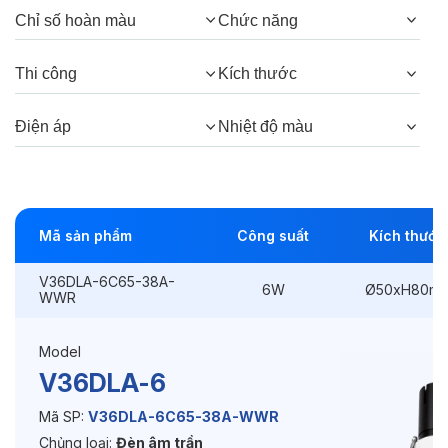
Chỉ số hoàn màu
Chức năng
Góc chiếu:
38°, 24°
Thi công
Kích thước
Thông số Điện & Lắp đặt
Điện áp
Nhiệt độ màu
Công suất:
6W
Kiểu lắp đặt:
Lắp âm
Mã sản phẩm
Công suất
Kích thước
Điều hướng:
Có chỉnh hướng
V36DLA-6C65-38A-
Kích thước
Ø50xH80mm
6W
Ø50xH80m
WWR
Thi công:
Ø45mm
Model
Điện áp:
220VAC, 50Hz
V36DLA-6
Mã SP:
V36DLA-6C65-38A-WWR
Chủng loại:
Đèn âm trần