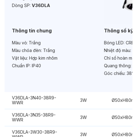
Dòng SP:
V36DLA
Tuổi thọ:
>30000h
Bảo hành:
3 năm
Thông tin chung
Thông số kỹ 
Chức năng:
On/Off
Màu vỏ:
Trắng
Bóng LED:
CREE
Màu chóa đèn:
Trắng
Nhiệt độ màu:
6
Vật liệu:
Hợp kim nhôm
Chỉ số hoàn màu
Chuẩn IP:
IP40
Quang thông:
24
Góc chiếu:
38°
V36DLA-3N40-38R9-
3W
Ø50xH80m
WWR
V36DLA-3N35-38R9-
3W
Ø50xH80m
WWR
V36DLA-3W30-38R9-
3W
Ø50xH80m
WWR