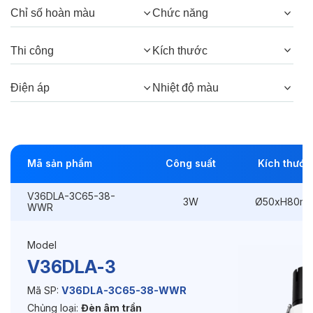
Chỉ số hoàn màu
Chức năng
Góc chiếu:
38°, 24°
Thi công
Kích thước
Thông số Điện & Lắp đặt
Điện áp
Nhiệt độ màu
Công suất:
3W
Kiểu lắp đặt:
Lắp âm
Mã sản phẩm
Công suất
Kích thước
Điều hướng:
Có chỉnh hướng
V36DLA-3C65-38-
Kích thước
Ø50xH80mm
3W
Ø50xH80m
WWR
Thi công:
Ø45mm
Model
Điện áp:
220VAC, 50Hz
V36DLA-3
Mã SP:
V36DLA-3C65-38-WWR
Chủng loại:
Đèn âm trần
Độ bền & tùy chọn mở rộng