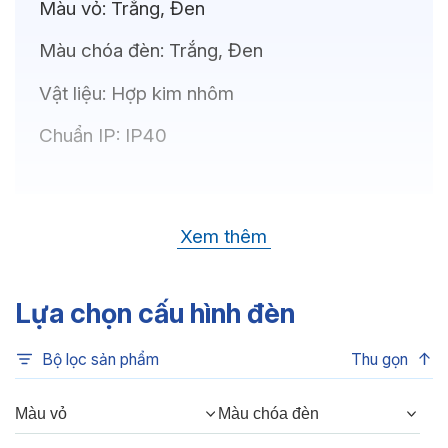
Màu vỏ:
Trắng, Đen
Màu chóa đèn:
Trắng, Đen
Vật liệu:
Hợp kim nhôm
Chuẩn IP:
IP40
Thông số kỹ thuật
Xem thêm
Bóng LED:
OSRAM(GERMANY)
Nhiệt độ màu:
6500K, 4000K, 3500K,
Lựa chọn cấu hình đèn
3000K
Bộ lọc sản phẩm
Thu gọn
Chỉ số hoàn màu:
CRI80, CRI90
Quang thông:
240lm(C), 240lm(N),
Màu vỏ
Màu chóa đèn
210lm(W)