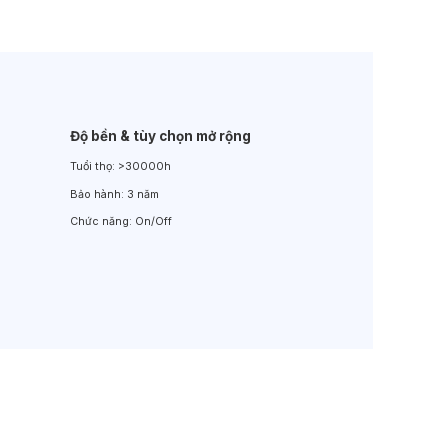
Đèn LED Sân Vườn
Đèn Đường
Độ bền & tùy chọn mở rộng
Tuổi thọ:
>30000h
Bảo hành:
3 năm
Chức năng:
On/Off