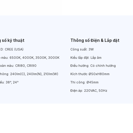
Đèn LED Chiếu Cửa Sổ
Đèn LED Âm Đất
Đèn Hồ Bơi
 số kỹ thuật
Thông số Điện & Lắp đặt
ED:
CREE (USA)
Công suất:
3W
ộ màu:
6500K, 4000K, 3500K, 3000K
Kiểu lắp đặt:
Lắp âm
hoàn màu:
CRI80, CRI90
Điều hướng:
Có chỉnh hướng
thông:
240lm(C), 240lm(N), 210lm(W)
Kích thước
Ø50xH80mm
iếu:
38°, 24°
Thi công:
Ø45mm
Điện áp:
220VAC, 50Hz