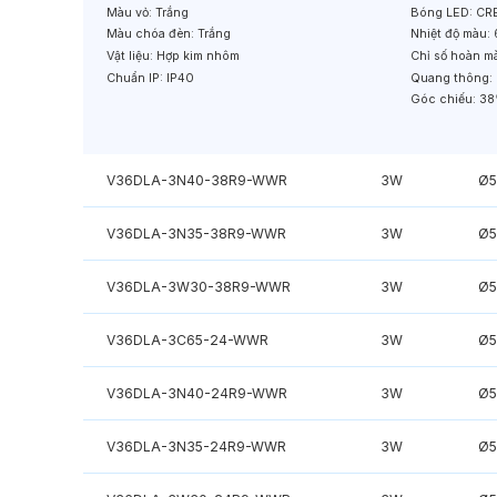
Màu vỏ:
Trắng
Bóng LED:
CRE
Màu chóa đèn:
Trắng
Nhiệt độ màu:
Vật liệu:
Hợp kim nhôm
Chỉ số hoàn m
Chuẩn IP:
IP40
Quang thông:
Góc chiếu:
38
V36DLA-3N40-38R9-WWR
3W
Ø
V36DLA-3N35-38R9-WWR
3W
Ø
V36DLA-3W30-38R9-WWR
3W
Ø
V36DLA-3C65-24-WWR
3W
Ø
V36DLA-3N40-24R9-WWR
3W
Ø
V36DLA-3N35-24R9-WWR
3W
Ø