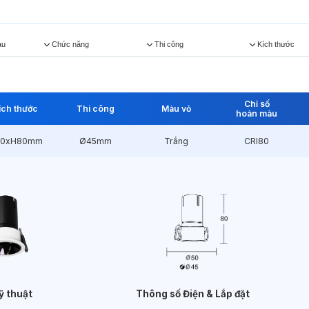
àu
Chức năng
Thi công
Kích thước
Chỉ số
ích thước
Thi công
Màu vỏ
hoàn màu
50xH80mm
Ø45mm
Trắng
CRI80
ỹ thuật
Thông số Điện & Lắp đặt