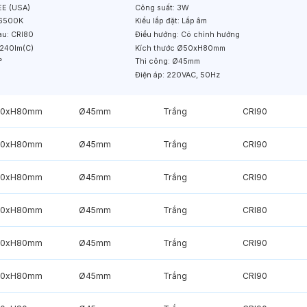
E (USA)
Công suất:
3W
6500K
Kiểu lắp đặt:
Lắp âm
àu:
CRI80
Điều hướng:
Có chỉnh hướng
240lm(C)
Kích thước
Ø50xH80mm
°
Thi công:
Ø45mm
Điện áp:
220VAC, 50Hz
50xH80mm
Ø45mm
Trắng
CRI90
50xH80mm
Ø45mm
Trắng
CRI90
50xH80mm
Ø45mm
Trắng
CRI90
50xH80mm
Ø45mm
Trắng
CRI80
50xH80mm
Ø45mm
Trắng
CRI90
50xH80mm
Ø45mm
Trắng
CRI90