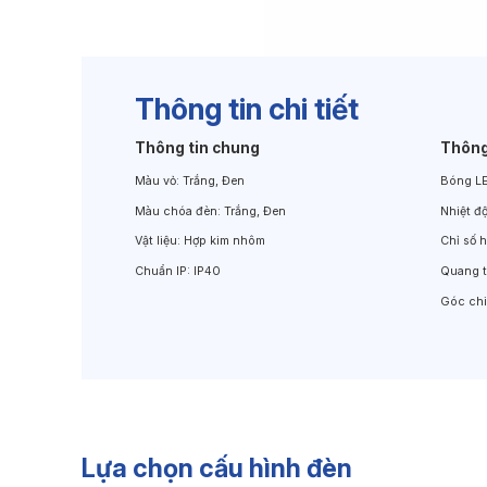
Đèn Chiếu Cảnh Quan
Đèn LED Chiếu Tường
Thông tin chi tiết
Thông tin chung
Thông
Màu vỏ:
Trắng, Đen
Bóng L
Màu chóa đèn:
Trắng, Đen
Nhiệt đ
Vật liệu:
Hợp kim nhôm
Chỉ số 
Chuẩn IP:
IP40
Quang 
Góc ch
Lựa chọn cấu hình đèn