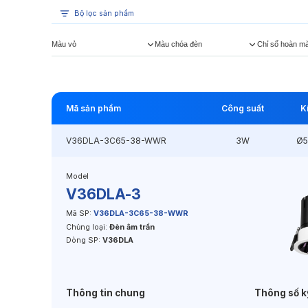
Bộ lọc sản phẩm
Màu vỏ
Màu chóa đèn
Chỉ số hoàn m
Mã sản phẩm
Công suất
K
V36DLA-3C65-38-WWR
3W
Ø
Model
V36DLA-3
Mã SP:
V36DLA-3C65-38-WWR
Chủng loại:
Đèn âm trần
Dòng SP:
V36DLA
Thông tin chung
Thông số k