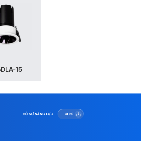
DLA-15
HỒ SƠ NĂNG LỰC
Tải về