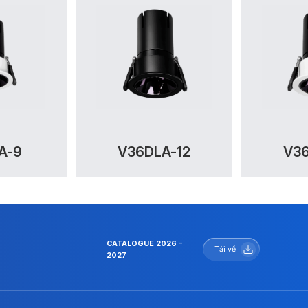
A-9
V36DLA-12
V36
CATALOGUE 2026 -
Tải về
2027