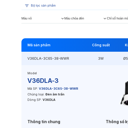
Bộ lọc sản phẩm
Màu vỏ
Màu chóa đèn
Chỉ số hoàn m
Mã sản phẩm
Công suất
K
V36DLA-3C65-38-WWR
3W
Ø
Model
V36DLA-3
Mã SP:
V36DLA-3C65-38-WWR
Chủng loại:
Đèn âm trần
Dòng SP:
V36DLA
Thông tin chung
Thông số k