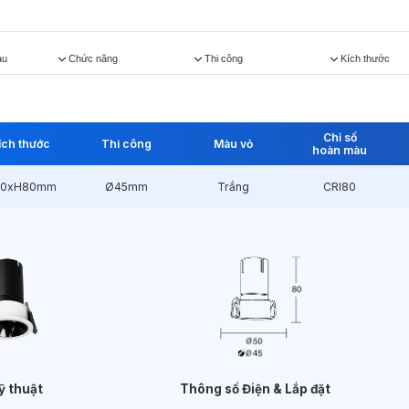
àu
Chức năng
Thi công
Kích thước
Chỉ số
ích thước
Thi công
Màu vỏ
hoàn màu
50xH80mm
Ø45mm
Trắng
CRI80
ỹ thuật
Thông số Điện & Lắp đặt