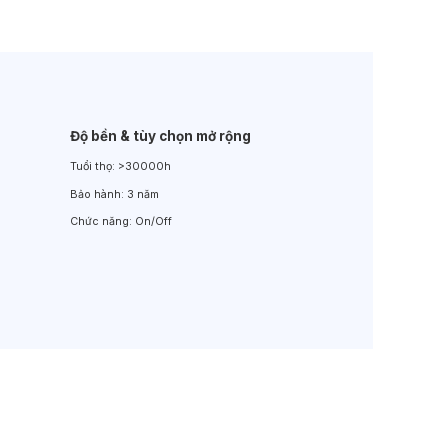
Đèn LED Sân Vườn
Đèn Đường
Độ bền & tùy chọn mở rộng
Tuổi thọ:
>30000h
Bảo hành:
3 năm
Chức năng:
On/Off