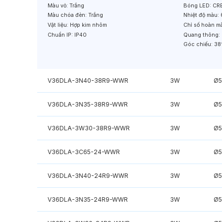
Màu vỏ:
Trắng
Bóng LED:
CRE
Màu chóa đèn:
Trắng
Nhiệt độ màu:
Vật liệu:
Hợp kim nhôm
Chỉ số hoàn m
Chuẩn IP:
IP40
Quang thông:
Góc chiếu:
38
V36DLA-3N40-38R9-WWR
3W
Ø
V36DLA-3N35-38R9-WWR
3W
Ø
V36DLA-3W30-38R9-WWR
3W
Ø
V36DLA-3C65-24-WWR
3W
Ø
V36DLA-3N40-24R9-WWR
3W
Ø
V36DLA-3N35-24R9-WWR
3W
Ø