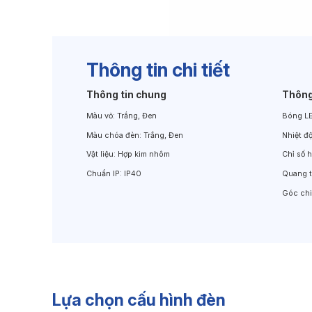
Đèn Chiếu Cảnh Quan
Đèn LED Chiếu Tường
Thông tin chi tiết
Thông tin chung
Thông
Màu vỏ:
Trắng, Đen
Bóng L
Màu chóa đèn:
Trắng, Đen
Nhiệt đ
Vật liệu:
Hợp kim nhôm
Chỉ số 
Chuẩn IP:
IP40
Quang 
Góc ch
Lựa chọn cấu hình đèn