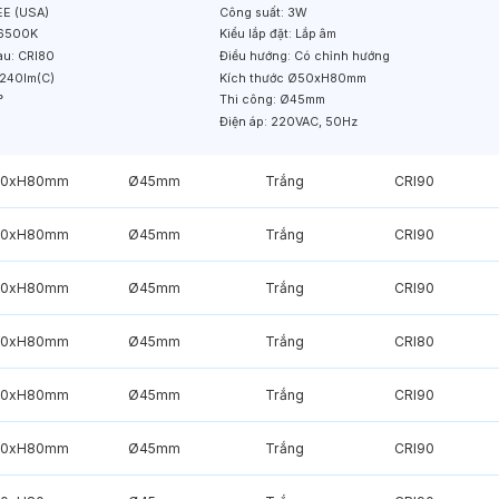
E (USA)
Công suất:
3W
6500K
Kiểu lắp đặt:
Lắp âm
àu:
CRI80
Điều hướng:
Có chỉnh hướng
240lm(C)
Kích thước
Ø50xH80mm
°
Thi công:
Ø45mm
Điện áp:
220VAC, 50Hz
50xH80mm
Ø45mm
Trắng
CRI90
50xH80mm
Ø45mm
Trắng
CRI90
50xH80mm
Ø45mm
Trắng
CRI90
50xH80mm
Ø45mm
Trắng
CRI80
50xH80mm
Ø45mm
Trắng
CRI90
50xH80mm
Ø45mm
Trắng
CRI90