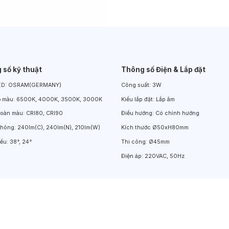
Đèn LED Chiếu Cửa Sổ
Đèn LED Âm Đất
Đèn Hồ Bơi
 số kỹ thuật
Thông số Điện & Lắp đặt
ED:
OSRAM(GERMANY)
Công suất:
3W
ộ màu:
6500K, 4000K, 3500K, 3000K
Kiểu lắp đặt:
Lắp âm
hoàn màu:
CRI80, CRI90
Điều hướng:
Có chỉnh hướng
thông:
240lm(C), 240lm(N), 210lm(W)
Kích thước
Ø50xH80mm
iếu:
38°, 24°
Thi công:
Ø45mm
Điện áp:
220VAC, 50Hz