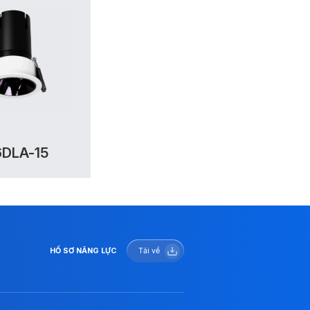
DLA-15
HỒ SƠ NĂNG LỰC
Tải về