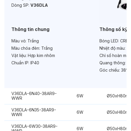
Dòng SP:
V36DLA
Tuổi thọ:
>30000h
Bảo hành:
3 năm
Thông tin chung
Thông số kỹ 
Chức năng:
Dimmer Dali
Màu vỏ:
Trắng
Bóng LED:
CREE
Màu chóa đèn:
Trắng
Nhiệt độ màu:
6
Vật liệu:
Hợp kim nhôm
Chỉ số hoàn màu
Chuẩn IP:
IP40
Quang thông:
48
Góc chiếu:
38°
V36DLA-6N40-38AR9-
6W
Ø50xH80m
WWR
V36DLA-6N35-38AR9-
6W
Ø50xH80m
WWR
V36DLA-6W30-38AR9-
6W
Ø50xH80m
WWR