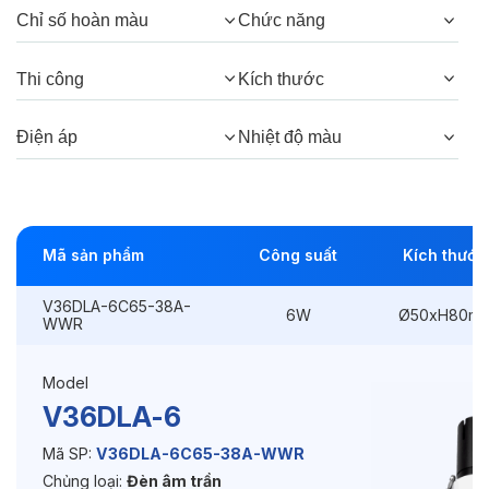
Chỉ số hoàn màu
Chức năng
Góc chiếu:
38°, 24°
Thi công
Kích thước
Thông số Điện & Lắp đặt
Điện áp
Nhiệt độ màu
Công suất:
6W
Kiểu lắp đặt:
Lắp âm
Mã sản phẩm
Công suất
Kích thước
Điều hướng:
Có chỉnh hướng
V36DLA-6C65-38A-
Kích thước
Ø50xH80mm
6W
Ø50xH80m
WWR
Thi công:
Ø45mm
Model
Điện áp:
220VAC, 50Hz
V36DLA-6
Mã SP:
V36DLA-6C65-38A-WWR
Chủng loại:
Đèn âm trần
Độ bền & tùy chọn mở rộng