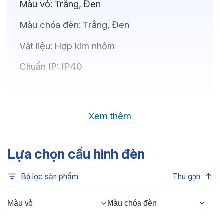
Màu vỏ:
Trắng, Đen
Màu chóa đèn:
Trắng, Đen
Vật liệu:
Hợp kim nhôm
Chuẩn IP:
IP40
Thông số kỹ thuật
Xem thêm
Bóng LED:
OSRAM(GERMANY)
Nhiệt độ màu:
6500K, 4000K, 3500K,
Lựa chọn cấu hình đèn
3000K, 3CCT
Bộ lọc sản phẩm
Thu gọn
Chỉ số hoàn màu:
CRI80, CRI90
Quang thông:
480lm(C), 480lm(N),
Màu vỏ
Màu chóa đèn
420lm(W)