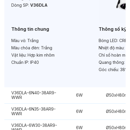
Dòng SP:
V36DLA
Tuổi thọ:
>30000h
Bảo hành:
3 năm
Thông tin chung
Thông số kỹ 
Chức năng:
On/Off
Màu vỏ:
Trắng
Bóng LED:
CREE
Màu chóa đèn:
Trắng
Nhiệt độ màu:
6
Vật liệu:
Hợp kim nhôm
Chỉ số hoàn màu
Chuẩn IP:
IP40
Quang thông:
48
Góc chiếu:
38°
V36DLA-6N40-38AR9-
6W
Ø50xH80m
WWR
V36DLA-6N35-38AR9-
6W
Ø50xH80m
WWR
V36DLA-6W30-38AR9-
6W
Ø50xH80m
WWR