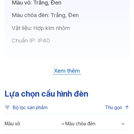
Màu vỏ:
Trắng, Đen
Màu chóa đèn:
Trắng, Đen
Vật liệu:
Hợp kim nhôm
Chuẩn IP:
IP40
Thông số kỹ thuật
Xem thêm
Bóng LED:
CREE (USA)
Nhiệt độ màu:
6500K, 4000K, 3500K,
Lựa chọn cấu hình đèn
3000K, 3CCT
Bộ lọc sản phẩm
Thu gọn
Chỉ số hoàn màu:
CRI80, CRI90
Quang thông:
480lm(C), 480lm(N),
Màu vỏ
Màu chóa đèn
420lm(W)