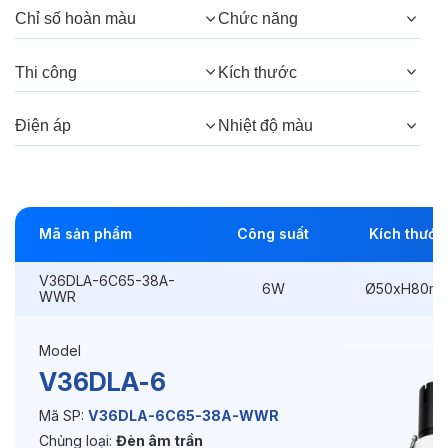
Chỉ số hoàn màu
Chức năng
Góc chiếu:
38°, 24°
Thi công
Kích thước
Thông số Điện & Lắp đặt
Điện áp
Nhiệt độ màu
Công suất:
6W
Kiểu lắp đặt:
Lắp âm
Mã sản phẩm
Công suất
Kích thước
Điều hướng:
Có chỉnh hướng
V36DLA-6C65-38A-
Kích thước
Ø50xH80mm
6W
Ø50xH80m
WWR
Thi công:
Ø45mm
Model
Điện áp:
220VAC, 50Hz
V36DLA-6
Mã SP:
V36DLA-6C65-38A-WWR
Chủng loại:
Đèn âm trần
Độ bền & tùy chọn mở rộng