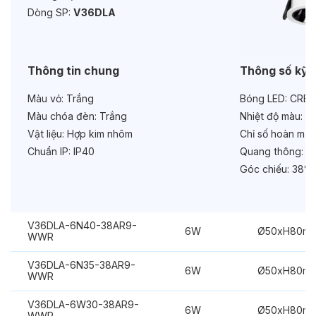
Dòng SP:
V36DLA
Tuổi thọ:
>30000h
Bảo hành:
3 năm
Thông tin chung
Thông số kỹ 
Chức năng:
Dimmer Dali
Màu vỏ:
Trắng
Bóng LED:
CREE
Màu chóa đèn:
Trắng
Nhiệt độ màu:
6
Vật liệu:
Hợp kim nhôm
Chỉ số hoàn màu
Chuẩn IP:
IP40
Quang thông:
48
Góc chiếu:
38°
V36DLA-6N40-38AR9-
6W
Ø50xH80m
WWR
V36DLA-6N35-38AR9-
6W
Ø50xH80m
WWR
V36DLA-6W30-38AR9-
6W
Ø50xH80m
WWR