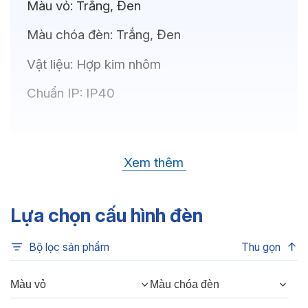
Màu vỏ:
Trắng, Đen
Màu chóa đèn:
Trắng, Đen
Vật liệu:
Hợp kim nhôm
Chuẩn IP:
IP40
Thông số kỹ thuật
Xem thêm
Bóng LED:
OSRAM(GERMANY)
Nhiệt độ màu:
6500K, 4000K, 3500K,
Lựa chọn cấu hình đèn
3000K, 3CCT
Bộ lọc sản phẩm
Thu gọn
Chỉ số hoàn màu:
CRI80, CRI90
Quang thông:
480lm(C), 480lm(N),
Màu vỏ
Màu chóa đèn
420lm(W)