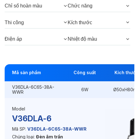
Chỉ số hoàn màu
Chức năng
Góc chiếu:
38°, 24°
Thi công
Kích thước
Thông số Điện & Lắp đặt
Điện áp
Nhiệt độ màu
Công suất:
6W
Kiểu lắp đặt:
Lắp âm
Mã sản phẩm
Công suất
Kích thước
Điều hướng:
Có chỉnh hướng
V36DLA-6C65-38A-
Kích thước
Ø50xH80mm
6W
Ø50xH80m
WWR
Thi công:
Ø45mm
Model
Điện áp:
220VAC, 50Hz
V36DLA-6
Mã SP:
V36DLA-6C65-38A-WWR
Chủng loại:
Đèn âm trần
Độ bền & tùy chọn mở rộng