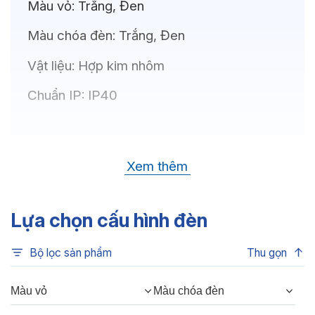
Màu vỏ:
Trắng, Đen
Màu chóa đèn:
Trắng, Đen
Vật liệu:
Hợp kim nhôm
Chuẩn IP:
IP40
Thông số kỹ thuật
Xem thêm
Bóng LED:
CREE (USA)
Nhiệt độ màu:
6500K, 4000K, 3500K,
Lựa chọn cấu hình đèn
3000K, 3CCT
Bộ lọc sản phẩm
Thu gọn
Chỉ số hoàn màu:
CRI80, CRI90
Quang thông:
480lm(C), 480lm(N),
Màu vỏ
Màu chóa đèn
420lm(W)