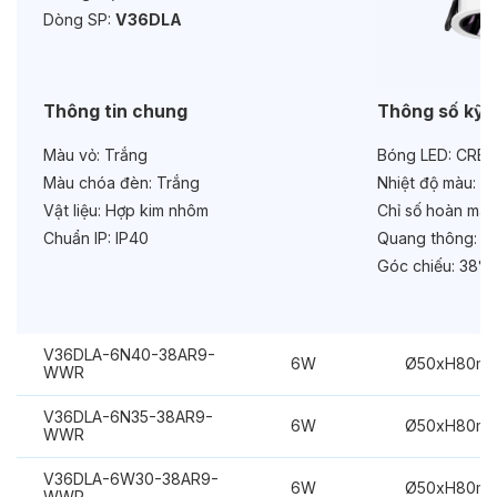
Dòng SP:
V36DLA
Tuổi thọ:
>30000h
Bảo hành:
3 năm
Thông tin chung
Thông số kỹ 
Chức năng:
On/Off
Màu vỏ:
Trắng
Bóng LED:
CREE
Màu chóa đèn:
Trắng
Nhiệt độ màu:
6
Vật liệu:
Hợp kim nhôm
Chỉ số hoàn màu
Chuẩn IP:
IP40
Quang thông:
48
Góc chiếu:
38°
V36DLA-6N40-38AR9-
6W
Ø50xH80m
WWR
V36DLA-6N35-38AR9-
6W
Ø50xH80m
WWR
V36DLA-6W30-38AR9-
6W
Ø50xH80m
WWR