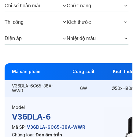
Chỉ số hoàn màu
Chức năng
Góc chiếu:
38°, 24°
Thi công
Kích thước
Thông số Điện & Lắp đặt
Điện áp
Nhiệt độ màu
Công suất:
6W
Kiểu lắp đặt:
Lắp âm
Mã sản phẩm
Công suất
Kích thước
Điều hướng:
Có chỉnh hướng
V36DLA-6C65-38A-
Kích thước
Ø50xH80mm
6W
Ø50xH80m
WWR
Thi công:
Ø45mm
Model
Điện áp:
220VAC, 50Hz
V36DLA-6
Mã SP:
V36DLA-6C65-38A-WWR
Chủng loại:
Đèn âm trần
Độ bền & tùy chọn mở rộng