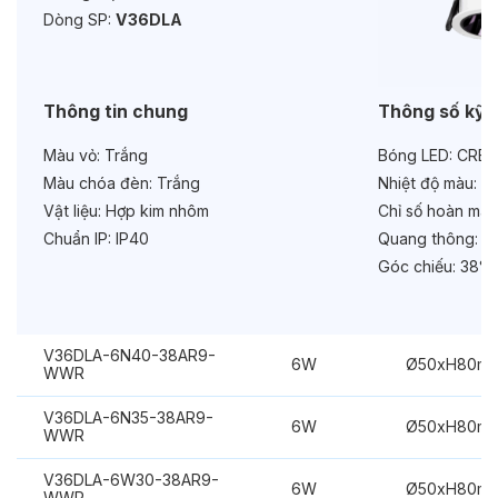
Dòng SP:
V36DLA
Tuổi thọ:
>30000h
Bảo hành:
3 năm
Thông tin chung
Thông số kỹ 
Chức năng:
Dimmer 1-10V
Màu vỏ:
Trắng
Bóng LED:
CREE
Màu chóa đèn:
Trắng
Nhiệt độ màu:
6
Vật liệu:
Hợp kim nhôm
Chỉ số hoàn màu
Chuẩn IP:
IP40
Quang thông:
48
Góc chiếu:
38°
V36DLA-6N40-38AR9-
6W
Ø50xH80m
WWR
V36DLA-6N35-38AR9-
6W
Ø50xH80m
WWR
V36DLA-6W30-38AR9-
6W
Ø50xH80m
WWR