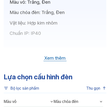
Màu vỏ:
Trắng, Đen
Màu chóa đèn:
Trắng, Đen
Vật liệu:
Hợp kim nhôm
Chuẩn IP:
IP40
Thông số kỹ thuật
Xem thêm
Bóng LED:
CREE (USA)
Nhiệt độ màu:
6500K, 4000K, 3500K,
Lựa chọn cấu hình đèn
3000K, 3CCT
Bộ lọc sản phẩm
Thu gọn
Chỉ số hoàn màu:
CRI80, CRI90
Quang thông:
480lm(C), 480lm(N),
Màu vỏ
Màu chóa đèn
420lm(W)