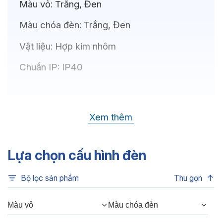
Màu vỏ:
Trắng, Đen
Màu chóa đèn:
Trắng, Đen
Vật liệu:
Hợp kim nhôm
Chuẩn IP:
IP40
Thông số kỹ thuật
Xem thêm
Bóng LED:
CREE (USA)
Nhiệt độ màu:
6500K, 4000K, 3500K,
Lựa chọn cấu hình đèn
3000K, 3CCT
Bộ lọc sản phẩm
Thu gọn
Chỉ số hoàn màu:
CRI80, CRI90
Quang thông:
480lm(C), 480lm(N),
Màu vỏ
Màu chóa đèn
420lm(W)