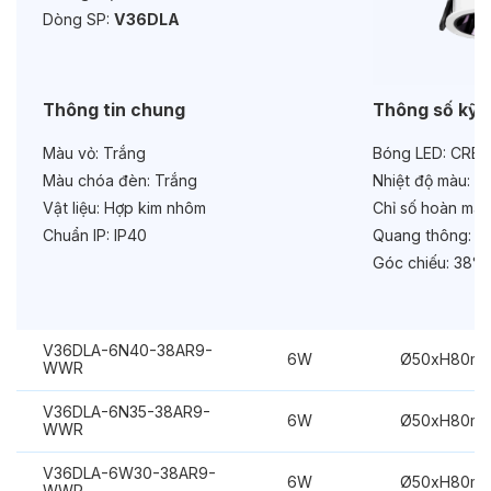
Dòng SP:
V36DLA
Tuổi thọ:
>30000h
Bảo hành:
3 năm
Thông tin chung
Thông số kỹ 
Chức năng:
Dimmer Triac
Màu vỏ:
Trắng
Bóng LED:
CREE
Màu chóa đèn:
Trắng
Nhiệt độ màu:
6
Vật liệu:
Hợp kim nhôm
Chỉ số hoàn màu
Chuẩn IP:
IP40
Quang thông:
48
Góc chiếu:
38°
V36DLA-6N40-38AR9-
6W
Ø50xH80m
WWR
V36DLA-6N35-38AR9-
6W
Ø50xH80m
WWR
V36DLA-6W30-38AR9-
6W
Ø50xH80m
WWR