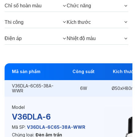
Chỉ số hoàn màu
Chức năng
Góc chiếu:
38°, 24°
Thi công
Kích thước
Thông số Điện & Lắp đặt
Điện áp
Nhiệt độ màu
Công suất:
6W
Kiểu lắp đặt:
Lắp âm
Mã sản phẩm
Công suất
Kích thước
Điều hướng:
Có chỉnh hướng
V36DLA-6C65-38A-
Kích thước
Ø50xH80mm
6W
Ø50xH80m
WWR
Thi công:
Ø45mm
Model
Điện áp:
220VAC, 50Hz
V36DLA-6
Mã SP:
V36DLA-6C65-38A-WWR
Chủng loại:
Đèn âm trần
Độ bền & tùy chọn mở rộng