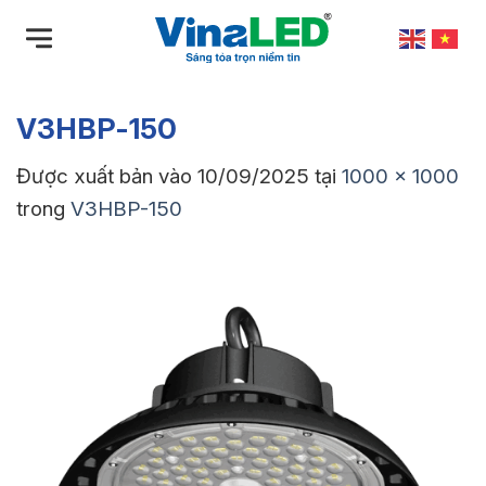
Bỏ
qua
nội
dung
V3HBP-150
Được xuất bản vào
10/09/2025
tại
1000 × 1000
trong
V3HBP-150