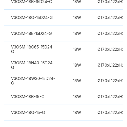
V3OSM-18B-15D24-G
18W
Ø170xL122xH2
V3OSM-18G-15D24-G
18W
Ø170xL122xH2
V3OSM-18E-15D24-G
18W
Ø170xL122xH2
V3OSM-18C65-15D24-
18W
Ø170xL122xH2
G
V3OSM-18N40-15D24-
18W
Ø170xL122xH2
G
V3OSM-18W30-15D24-
18W
Ø170xL122xH2
G
V3OSM-18B-15-G
18W
Ø170xL122xH2
V3OSM-18G-15-G
18W
Ø170xL122xH2