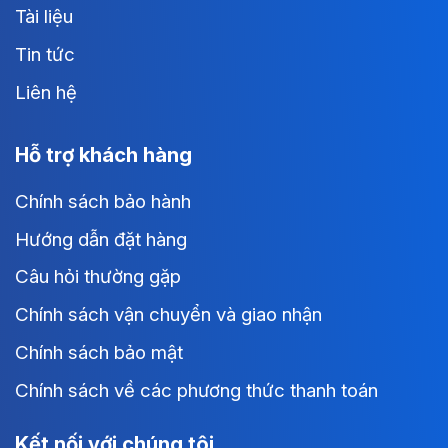
Tài liệu
Tin tức
Liên hệ
Hỗ trợ khách hàng
Chính sách bảo hành
Hướng dẫn đặt hàng
Câu hỏi thường gặp
Chính sách vận chuyển và giao nhận
Chính sách bảo mật
Chính sách về các phương thức thanh toán
Kết nối với chúng tôi