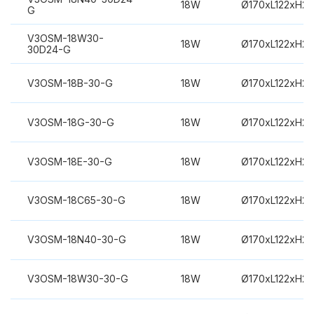
18W
Ø170xL122xH2
G
V3OSM-18W30-
18W
Ø170xL122xH2
30D24-G
V3OSM-18B-30-G
18W
Ø170xL122xH2
V3OSM-18G-30-G
18W
Ø170xL122xH2
V3OSM-18E-30-G
18W
Ø170xL122xH2
V3OSM-18C65-30-G
18W
Ø170xL122xH2
V3OSM-18N40-30-G
18W
Ø170xL122xH2
V3OSM-18W30-30-G
18W
Ø170xL122xH2