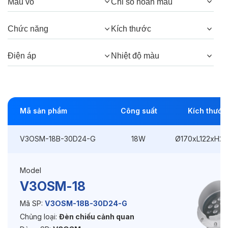
Màu vỏ
Chỉ số hoàn màu
Góc chiếu:
30°, 15°, 5°
Chức năng
Kích thước
Thông số Điện & Lắp đặt
Điện áp
Nhiệt độ màu
Công suất:
18W
Kiểu lắp đặt:
Ghim / Cắm
Mã sản phẩm
Công suất
Kích thước
Điều hướng:
Có chỉnh hướng
V3OSM-18B-30D24-G
18W
Ø170xL122xH2
Kích thước
Ø170xL122xH215mm
Điện áp:
220VAC, 50Hz
Model
V3OSM-18
Độ bền & tùy chọn mở rộng
Mã SP:
V3OSM-18B-30D24-G
Chủng loại:
Đèn chiếu cảnh quan
Tuổi thọ:
>30000h