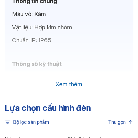
Thông tin chung
Màu vỏ:
Xám
Vật liệu:
Hợp kim nhôm
Chuẩn IP:
IP65
Thông số kỹ thuật
Bóng LED:
CREE (USA)
Xem thêm
Nhiệt độ màu:
Xanh dương, Xanh lá, Đỏ,
6500K, 4000K, 3000K
Lựa chọn cấu hình đèn
Chỉ số hoàn màu:
CRI>80
Bộ lọc sản phẩm
Thu gọn
Quang thông:
8160lm (C), 8160lm (N),
7880lm (W)