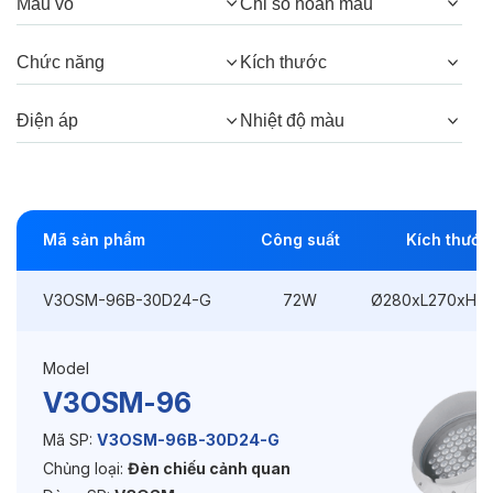
Màu vỏ
Chỉ số hoàn màu
Góc chiếu:
30°, 15°, 5°
Chức năng
Kích thước
Thông số Điện & Lắp đặt
Điện áp
Nhiệt độ màu
Công suất:
72W
Kiểu lắp đặt:
Ghim / Cắm
Mã sản phẩm
Công suất
Kích thước
Điều hướng:
Có chỉnh hướng
V3OSM-96B-30D24-G
72W
Ø280xL270xH3
Kích thước
Ø280xL270xH390mm
Điện áp:
220VAC, 50Hz
Model
V3OSM-96
Độ bền & tùy chọn mở rộng
Mã SP:
V3OSM-96B-30D24-G
Chủng loại:
Đèn chiếu cảnh quan
Tuổi thọ:
>30000h