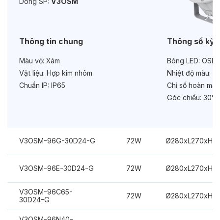
Dòng SP:
V3OSM
Bảo hành:
3 năm
Chức năng:
On/Off
Thông tin chung
Thông số kỹ 
Màu vỏ:
Xám
Bóng LED:
OSRA
Vật liệu:
Hợp kim nhôm
Nhiệt độ màu:
Xa
Chuẩn IP:
IP65
Chỉ số hoàn màu
Góc chiếu:
30°
V3OSM-96G-30D24-G
72W
Ø280xL270xH3
V3OSM-96E-30D24-G
72W
Ø280xL270xH3
V3OSM-96C65-
72W
Ø280xL270xH3
30D24-G
V3OSM-96N40-