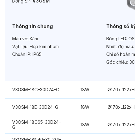
Dòng SP:
V3OSM
Chức năng:
On/Off
Thông tin chung
Thông số kỹ 
Màu vỏ:
Xám
Bóng LED:
OSRA
Vật liệu:
Hợp kim nhôm
Nhiệt độ màu:
Xa
Chuẩn IP:
IP65
Chỉ số hoàn màu
Góc chiếu:
30°
V3OSM-18G-30D24-G
18W
Ø170xL122xH2
V3OSM-18E-30D24-G
18W
Ø170xL122xH2
V3OSM-18C65-30D24-
18W
Ø170xL122xH2
G
V3OSM-18N40-30D24-