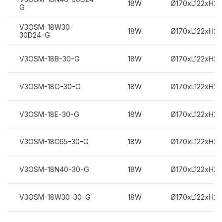
18W
Ø170xL122xH2
G
V3OSM-18W30-
18W
Ø170xL122xH2
30D24-G
V3OSM-18B-30-G
18W
Ø170xL122xH2
V3OSM-18G-30-G
18W
Ø170xL122xH2
V3OSM-18E-30-G
18W
Ø170xL122xH2
V3OSM-18C65-30-G
18W
Ø170xL122xH2
V3OSM-18N40-30-G
18W
Ø170xL122xH2
V3OSM-18W30-30-G
18W
Ø170xL122xH2