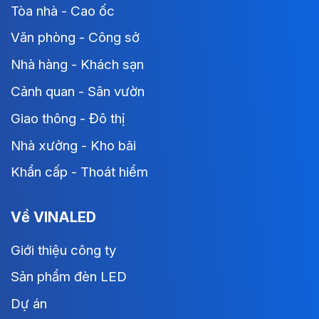
Tòa nhà - Cao ốc
Văn phòng - Công sở
Nhà hàng - Khách sạn
Cảnh quan - Sân vườn
Giao thông - Đô thị
Nhà xưởng - Kho bãi
Khẩn cấp - Thoát hiểm
Về VINALED
Giới thiệu công ty
Sản phẩm đèn LED
Dự án