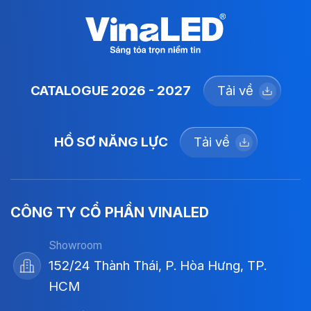
CATALOGUE 2026 - 2027
Tải về
HỒ SƠ NĂNG LỰC
Tải về
CÔNG TY CỔ PHẦN VINALED
Showroom
152/24 Thành Thái, P. Hòa Hưng, TP.
HCM