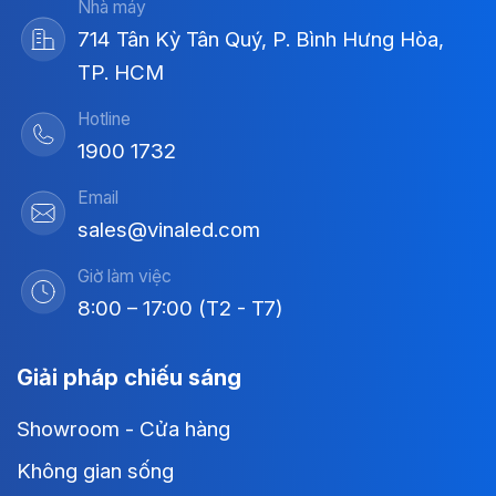
Nhà máy
714 Tân Kỳ Tân Quý, P. Bình Hưng Hòa,
TP. HCM
Hotline
1900 1732
Email
sales@vinaled.com
Giờ làm việc
8:00 – 17:00 (T2 - T7)
Giải pháp chiếu sáng
Showroom - Cửa hàng
Không gian sống