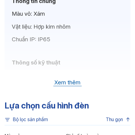
Thông tin chung
Màu vỏ:
Xám
Vật liệu:
Hợp kim nhôm
Chuẩn IP:
IP65
Thông số kỹ thuật
Bóng LED:
OSRAM (GERMANY)
Xem thêm
Nhiệt độ màu:
Xanh dương, Xanh lá, Đỏ,
6500K, 4000K, 3000K
Lựa chọn cấu hình đèn
Chỉ số hoàn màu:
CRI>80
Bộ lọc sản phẩm
Thu gọn
Góc chiếu:
30°, 15°, 5°