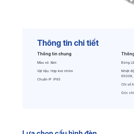
Đèn Chiếu Cảnh Quan
Đèn LED Chiếu Tường
Thông tin chi tiết
Thông tin chung
Thông
Màu vỏ:
Xám
Bóng L
Vật liệu:
Hợp kim nhôm
Nhiệt đ
6500K,
Chuẩn IP:
IP65
Chỉ số 
Góc ch
Lựa chọn cấu hình đèn