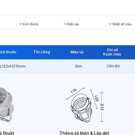
Kích thước
Điện áp
Nhiệt độ màu
Chỉ số
ích thước
Thi công
Màu vỏ
hoàn màu
xL122xH215mm
Xám
CRI>80
ỹ thuật
Thông số Điện & Lắp đặt