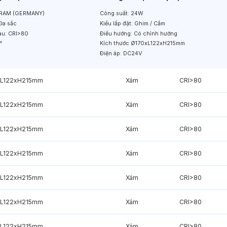
RAM (GERMANY)
Công suất:
24W
Đa sắc
Kiểu lắp đặt:
Ghim / Cắm
àu:
CRI>80
Điều hướng:
Có chỉnh hướng
°
Kích thước
Ø170xL122xH215mm
Điện áp:
DC24V
xL122xH215mm
Xám
CRI>80
xL122xH215mm
Xám
CRI>80
xL122xH215mm
Xám
CRI>80
xL122xH215mm
Xám
CRI>80
xL122xH215mm
Xám
CRI>80
xL122xH215mm
Xám
CRI>80
xL122xH215mm
Xám
CRI>80