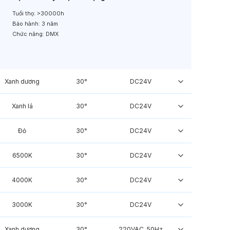
Tuổi thọ:
>30000h
Bảo hành:
3 năm
Chức năng:
DMX
Xanh dương
30°
DC24V
Xanh lá
30°
DC24V
Đỏ
30°
DC24V
6500K
30°
DC24V
4000K
30°
DC24V
3000K
30°
DC24V
Xanh dương
30°
220VAC, 50Hz