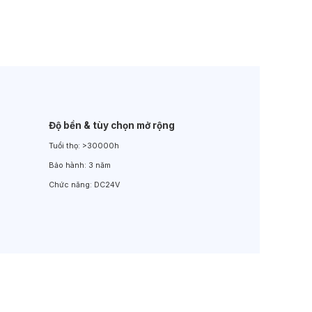
Đèn LED Sân Vườn
Đèn Đường
Độ bền & tùy chọn mở rộng
Tuổi thọ:
>30000h
Bảo hành:
3 năm
Chức năng:
DC24V