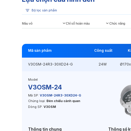
Bộ lọc sản phẩm
Màu vỏ
Chỉ số hoàn màu
Chức năng
Mã sản phẩm
Công suất
K
V3OSM-24R3-30XD24-G
24W
Ø170
Model
V3OSM-24
Mã SP:
V3OSM-24R3-30XD24-G
Chủng loại:
Đèn chiếu cảnh quan
Dòng SP:
V3OSM
Thông tin chung
Thông số k