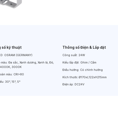
Đèn LED Chiếu Cửa Sổ
Đèn LED Âm Đất
Đèn Hồ Bơi
 số kỹ thuật
Thông số Điện & Lắp đặt
ED:
OSRAM (GERMANY)
Công suất:
24W
ộ màu:
Đa sắc, Xanh dương, Xanh lá, Đỏ,
Kiểu lắp đặt:
Ghim / Cắm
 4000K, 3000K
Điều hướng:
Có chỉnh hướng
hoàn màu:
CRI>80
Kích thước
Ø170xL122xH215mm
iếu:
30°, 15°, 5°
Điện áp:
DC24V