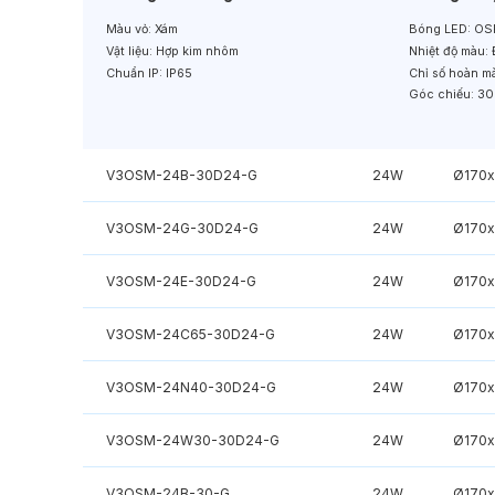
Màu vỏ:
Xám
Bóng LED:
OS
Vật liệu:
Hợp kim nhôm
Nhiệt độ màu:
Chuẩn IP:
IP65
Chỉ số hoàn m
Góc chiếu:
30
V3OSM-24B-30D24-G
24W
Ø170
V3OSM-24G-30D24-G
24W
Ø170
V3OSM-24E-30D24-G
24W
Ø170
V3OSM-24C65-30D24-G
24W
Ø170
V3OSM-24N40-30D24-G
24W
Ø170
V3OSM-24W30-30D24-G
24W
Ø170
V3OSM-24B-30-G
24W
Ø170