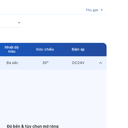
Thu gọn
Nhiệt độ
Góc chiếu
Điện áp
màu
Đa sắc
30°
DC24V
Độ bền & tùy chọn mở rộng