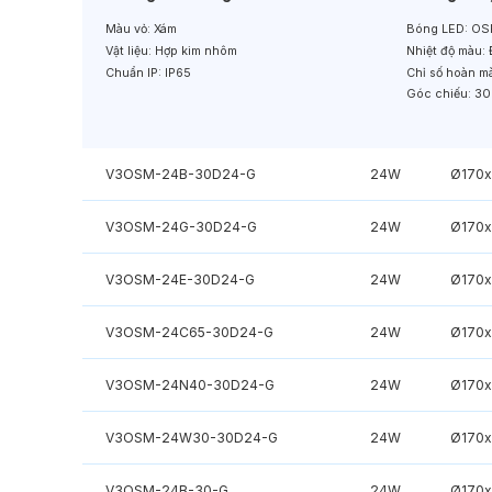
Màu vỏ:
Xám
Bóng LED:
OS
Vật liệu:
Hợp kim nhôm
Nhiệt độ màu:
Chuẩn IP:
IP65
Chỉ số hoàn m
Góc chiếu:
30
V3OSM-24B-30D24-G
24W
Ø170
V3OSM-24G-30D24-G
24W
Ø170
V3OSM-24E-30D24-G
24W
Ø170
V3OSM-24C65-30D24-G
24W
Ø170
V3OSM-24N40-30D24-G
24W
Ø170
V3OSM-24W30-30D24-G
24W
Ø170
V3OSM-24B-30-G
24W
Ø170