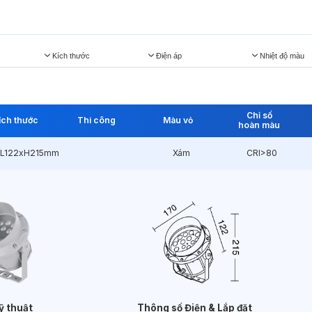
Kích thước
Điện áp
Nhiệt độ màu
Chỉ số
ích thước
Thi công
Màu vỏ
hoàn màu
xL122xH215mm
Xám
CRI>80
ỹ thuật
Thông số Điện & Lắp đặt