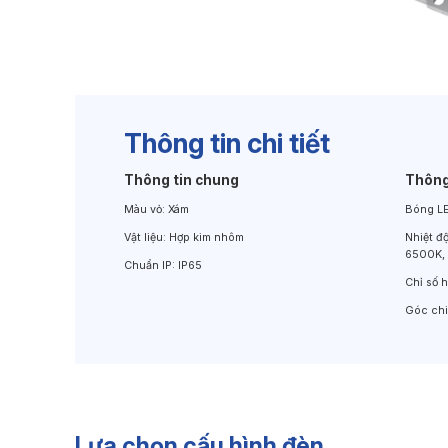
Đèn Chiếu Cảnh Quan
Đèn LED Chiếu Tường
Thông tin chi tiết
Thông tin chung
Thông
Màu vỏ:
Xám
Bóng L
Vật liệu:
Hợp kim nhôm
Nhiệt đ
6500K,
Chuẩn IP:
IP65
Chỉ số 
Góc ch
Lựa chọn cấu hình đèn