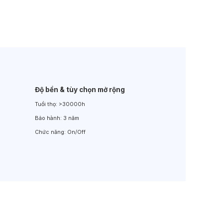
Đèn LED Sân Vườn
Đèn Đường
Độ bền & tùy chọn mở rộng
Tuổi thọ:
>30000h
Bảo hành:
3 năm
Chức năng:
On/Off