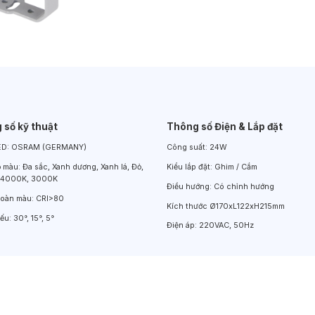
Đèn LED Chiếu Cửa Sổ
Đèn LED Âm Đất
Đèn Hồ Bơi
 số kỹ thuật
Thông số Điện & Lắp đặt
ED:
OSRAM (GERMANY)
Công suất:
24W
ộ màu:
Đa sắc, Xanh dương, Xanh lá, Đỏ,
Kiểu lắp đặt:
Ghim / Cắm
 4000K, 3000K
Điều hướng:
Có chỉnh hướng
hoàn màu:
CRI>80
Kích thước
Ø170xL122xH215mm
iếu:
30°, 15°, 5°
Điện áp:
220VAC, 50Hz