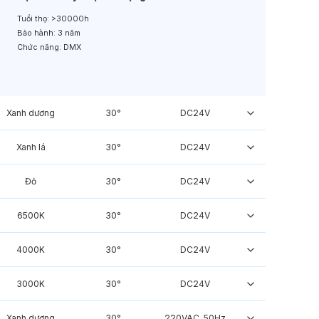
Tuổi thọ:
>30000h
Bảo hành:
3 năm
Chức năng:
DMX
Xanh dương
30°
DC24V
Xanh lá
30°
DC24V
Đỏ
30°
DC24V
6500K
30°
DC24V
4000K
30°
DC24V
3000K
30°
DC24V
Xanh dương
30°
220VAC, 50Hz