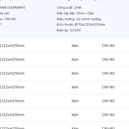
RAM (GERMANY)
Công suất:
24W
Đa sắc
Kiểu lắp đặt:
Ghim / Cắm
àu:
CRI>80
Điều hướng:
Có chỉnh hướng
°
Kích thước
Ø170xL122xH215mm
Điện áp:
DC24V
xL122xH215mm
Xám
CRI>80
xL122xH215mm
Xám
CRI>80
xL122xH215mm
Xám
CRI>80
xL122xH215mm
Xám
CRI>80
xL122xH215mm
Xám
CRI>80
xL122xH215mm
Xám
CRI>80
xL122xH215mm
Xám
CRI>80