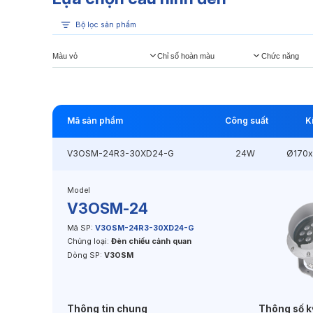
Bộ lọc sản phẩm
Màu vỏ
Chỉ số hoàn màu
Chức năng
Mã sản phẩm
Công suất
K
V3OSM-24R3-30XD24-G
24W
Ø170
Model
V3OSM-24
Mã SP:
V3OSM-24R3-30XD24-G
Chủng loại:
Đèn chiếu cảnh quan
Dòng SP:
V3OSM
Thông tin chung
Thông số k