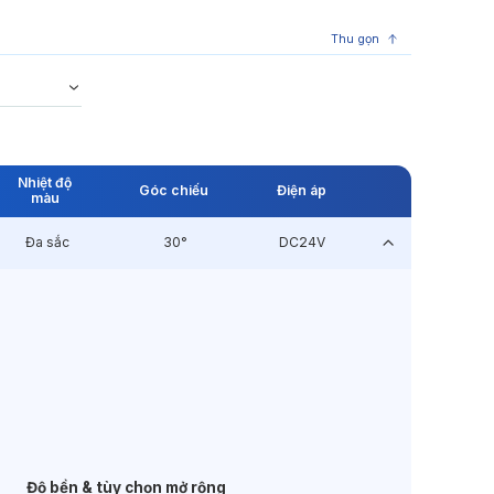
Thu gọn
Nhiệt độ
Góc chiếu
Điện áp
màu
Đa sắc
30°
DC24V
Độ bền & tùy chọn mở rộng