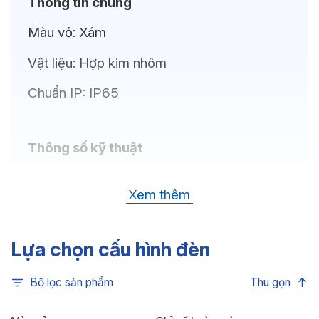
Thông tin chung
Màu vỏ:
Xám
Vật liệu:
Hợp kim nhôm
Chuẩn IP:
IP65
Thông số kỹ thuật
Bóng LED:
CREE (USA)
Xem thêm
Nhiệt độ màu:
Đa sắc, Xanh dương, Xanh lá,
Đỏ, 6500K, 4000K, 3000K
Lựa chọn cấu hình đèn
Chỉ số hoàn màu:
CRI>80
Bộ lọc sản phẩm
Thu gọn
Quang thông:
1020lm (C), 1020lm (N),
900lm (W)