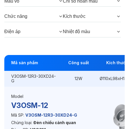
Màu vỏ
Chỉ số hoàn màu
Góc chiếu:
30°, 15°, 5°
Chức năng
Kích thước
Thông số Điện & Lắp đặt
Điện áp
Nhiệt độ màu
Công suất:
12W
Kiểu lắp đặt:
Ghim / Cắm
Mã sản phẩm
Công suất
Kích thước
Điều hướng:
Có chỉnh hướng
V3OSM-12R3-30XD24-
12W
Ø110xL98xH14
Kích thước
Ø110xL98xH146mm
G
Điện áp:
220VAC, 50Hz
Model
V3OSM-12
Độ bền & tùy chọn mở rộng
Mã SP:
V3OSM-12R3-30XD24-G
Chủng loại:
Đèn chiếu cảnh quan
Tuổi thọ:
>30000h