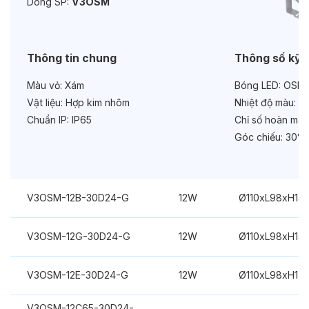
Dòng SP:
V3OSM
Bảo hành:
3 năm
Chức năng:
On/Off
Thông tin chung
Thông số kỹ 
Màu vỏ:
Xám
Bóng LED:
OSRA
Vật liệu:
Hợp kim nhôm
Nhiệt độ màu:
Đa
Chuẩn IP:
IP65
Chỉ số hoàn màu
Góc chiếu:
30°
V3OSM-12B-30D24-G
12W
Ø110xL98xH14
V3OSM-12G-30D24-G
12W
Ø110xL98xH14
V3OSM-12E-30D24-G
12W
Ø110xL98xH14
V3OSM-12C65-30D24-