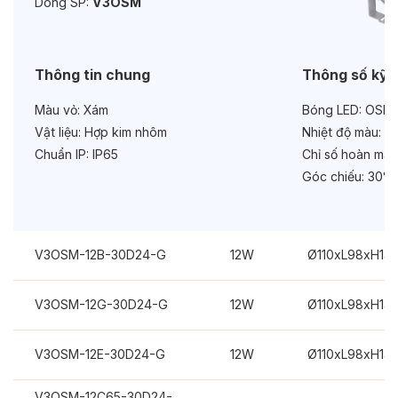
Dòng SP:
V3OSM
Chức năng:
DC24V
Thông tin chung
Thông số kỹ 
Màu vỏ:
Xám
Bóng LED:
OSRA
Vật liệu:
Hợp kim nhôm
Nhiệt độ màu:
Đa
Chuẩn IP:
IP65
Chỉ số hoàn màu
Góc chiếu:
30°
V3OSM-12B-30D24-G
12W
Ø110xL98xH14
V3OSM-12G-30D24-G
12W
Ø110xL98xH14
V3OSM-12E-30D24-G
12W
Ø110xL98xH14
V3OSM-12C65-30D24-