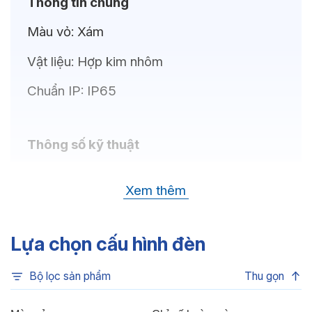
Thông tin chung
Màu vỏ:
Xám
Vật liệu:
Hợp kim nhôm
Chuẩn IP:
IP65
Thông số kỹ thuật
Bóng LED:
OSRAM (GERMANY)
Xem thêm
Nhiệt độ màu:
Đa sắc, Xanh dương, Xanh lá,
Đỏ, 6500K, 4000K, 3000K
Lựa chọn cấu hình đèn
Chỉ số hoàn màu:
CRI>80
Bộ lọc sản phẩm
Thu gọn
Góc chiếu:
30°, 15°, 5°