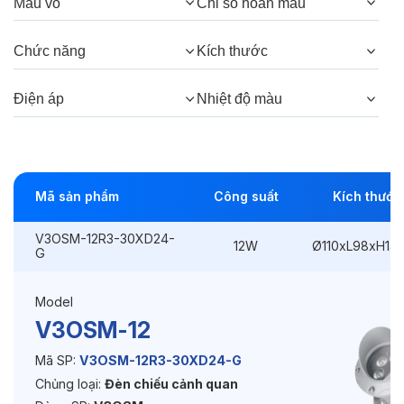
Màu vỏ
Chỉ số hoàn màu
Thông số Điện & Lắp đặt
Chức năng
Kích thước
Công suất:
12W
Điện áp
Nhiệt độ màu
Kiểu lắp đặt:
Ghim / Cắm
Điều hướng:
Có chỉnh hướng
Kích thước
Ø110xL98xH146mm
Mã sản phẩm
Công suất
Kích thước
Điện áp:
DC24V
V3OSM-12R3-30XD24-
12W
Ø110xL98xH14
G
Độ bền & tùy chọn mở rộng
Model
V3OSM-12
Tuổi thọ:
>30000h
Mã SP:
V3OSM-12R3-30XD24-G
Bảo hành:
3 năm
Chủng loại:
Đèn chiếu cảnh quan