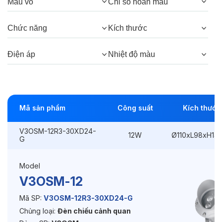
Màu vỏ
Chỉ số hoàn màu
Thông số Điện & Lắp đặt
Chức năng
Kích thước
Công suất:
12W
Điện áp
Nhiệt độ màu
Kiểu lắp đặt:
Ghim / Cắm
Điều hướng:
Có chỉnh hướng
Kích thước
Ø110xL98xH146mm
Mã sản phẩm
Công suất
Kích thước
Điện áp:
DC24V
V3OSM-12R3-30XD24-
12W
Ø110xL98xH14
G
Độ bền & tùy chọn mở rộng
Model
V3OSM-12
Tuổi thọ:
>30000h
Mã SP:
V3OSM-12R3-30XD24-G
Bảo hành:
3 năm
Chủng loại:
Đèn chiếu cảnh quan