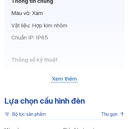
Thông tin chung
Màu vỏ:
Xám
Vật liệu:
Hợp kim nhôm
Chuẩn IP:
IP65
Thông số kỹ thuật
Bóng LED:
OSRAM (GERMANY)
Xem thêm
Nhiệt độ màu:
Đa sắc, Xanh dương, Xanh lá,
Đỏ, 6500K, 4000K, 3000K
Lựa chọn cấu hình đèn
Chỉ số hoàn màu:
CRI>80
Bộ lọc sản phẩm
Thu gọn
Góc chiếu:
30°, 15°, 5°