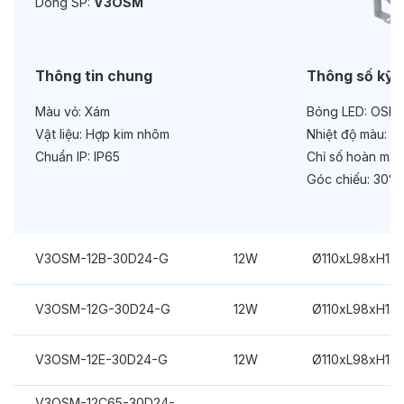
Dòng SP:
V3OSM
Chức năng:
DC24V
Thông tin chung
Thông số kỹ 
Màu vỏ:
Xám
Bóng LED:
OSRA
Vật liệu:
Hợp kim nhôm
Nhiệt độ màu:
Đa
Chuẩn IP:
IP65
Chỉ số hoàn màu
Góc chiếu:
30°
V3OSM-12B-30D24-G
12W
Ø110xL98xH14
V3OSM-12G-30D24-G
12W
Ø110xL98xH14
V3OSM-12E-30D24-G
12W
Ø110xL98xH14
V3OSM-12C65-30D24-