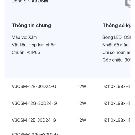
Dòng SP:
V3OSM
Bảo hành:
3 năm
Chức năng:
On/Off
Thông tin chung
Thông số kỹ 
Màu vỏ:
Xám
Bóng LED:
OSRA
Vật liệu:
Hợp kim nhôm
Nhiệt độ màu:
Đa
Chuẩn IP:
IP65
Chỉ số hoàn màu
Góc chiếu:
30°
V3OSM-12B-30D24-G
12W
Ø110xL98xH14
V3OSM-12G-30D24-G
12W
Ø110xL98xH14
V3OSM-12E-30D24-G
12W
Ø110xL98xH14
V3OSM-12C65-30D24-