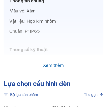
Thông tin chung
Màu vỏ:
Xám
Vật liệu:
Hợp kim nhôm
Chuẩn IP:
IP65
Thông số kỹ thuật
Bóng LED:
CREE (USA)
Xem thêm
Nhiệt độ màu:
Đa sắc, Xanh dương, Xanh lá,
Đỏ, 6500K, 4000K, 3000K
Lựa chọn cấu hình đèn
Chỉ số hoàn màu:
CRI>80
Bộ lọc sản phẩm
Thu gọn
Quang thông:
1020lm (C), 1020lm (N),
900lm (W)