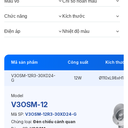
Màu vỏ
Chỉ số hoàn màu
Góc chiếu:
30°, 15°, 5°
Chức năng
Kích thước
Thông số Điện & Lắp đặt
Điện áp
Nhiệt độ màu
Công suất:
12W
Kiểu lắp đặt:
Ghim / Cắm
Mã sản phẩm
Công suất
Kích thước
Điều hướng:
Có chỉnh hướng
V3OSM-12R3-30XD24-
12W
Ø110xL98xH14
Kích thước
Ø110xL98xH146mm
G
Điện áp:
220VAC, 50Hz
Model
V3OSM-12
Độ bền & tùy chọn mở rộng
Mã SP:
V3OSM-12R3-30XD24-G
Chủng loại:
Đèn chiếu cảnh quan
Tuổi thọ:
>30000h