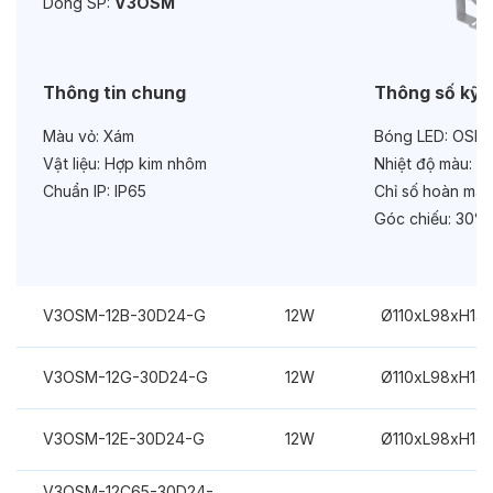
Dòng SP:
V3OSM
Bảo hành:
3 năm
Chức năng:
On/Off
Thông tin chung
Thông số kỹ 
Màu vỏ:
Xám
Bóng LED:
OSRA
Vật liệu:
Hợp kim nhôm
Nhiệt độ màu:
Đa
Chuẩn IP:
IP65
Chỉ số hoàn màu
Góc chiếu:
30°
V3OSM-12B-30D24-G
12W
Ø110xL98xH14
V3OSM-12G-30D24-G
12W
Ø110xL98xH14
V3OSM-12E-30D24-G
12W
Ø110xL98xH14
V3OSM-12C65-30D24-