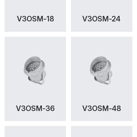
Thông số Điện & Lắp đặt
Công suất:
72W, 96W
V3OSM-18
V3OSM-24
Kiểu lắp đặt:
Ghim / Cắm
Điều hướng:
Có chỉnh hướng
Kích thước
Ø240xL190xH310mm
Điện áp:
220VAC, 50Hz, DC24V
Độ bền & tùy chọn mở rộng
Tuổi thọ:
>30000h
V3OSM-36
V3OSM-48
Bảo hành:
3 năm
Chức năng:
On/Off, DMX, DC24V