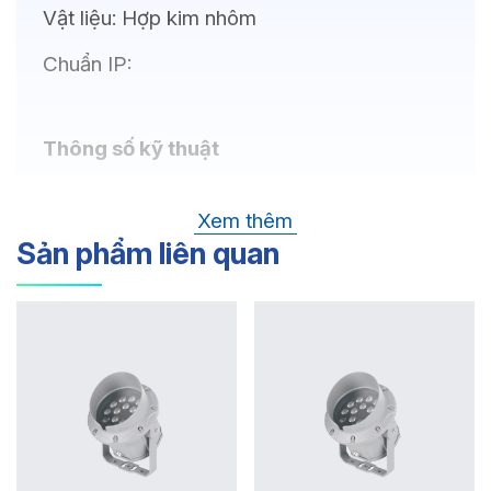
Vật liệu:
Hợp kim nhôm
Chuẩn IP:
Thông số kỹ thuật
Bóng LED:
OSRAM (GERMANY), CREE
Xem thêm
(USA)
Sản phẩm liên quan
Nhiệt độ màu:
Chỉ số hoàn màu:
Quang thông:
Góc chiếu: