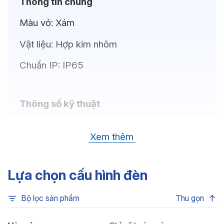
Thông tin chung
Màu vỏ:
Xám
Vật liệu:
Hợp kim nhôm
Chuẩn IP:
IP65
Thông số kỹ thuật
Bóng LED:
CREE (USA)
Xem thêm
Nhiệt độ màu:
Xanh dương, Xanh lá, Đỏ,
6500K, 4000K, 3000K
Lựa chọn cấu hình đèn
Chỉ số hoàn màu:
CRI>80
Bộ lọc sản phẩm
Thu gọn
Quang thông:
6120lm (C), 6120lm (N),
5815lm (W)