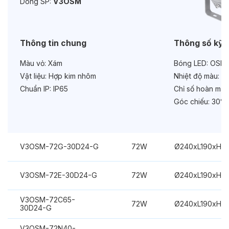
Dòng SP:
V3OSM
Bảo hành:
3 năm
Chức năng:
DC24V
Thông tin chung
Thông số kỹ 
Màu vỏ:
Xám
Bóng LED:
OSRA
Vật liệu:
Hợp kim nhôm
Nhiệt độ màu:
Xa
Chuẩn IP:
IP65
Chỉ số hoàn màu
Góc chiếu:
30°
V3OSM-72G-30D24-G
72W
Ø240xL190xH3
V3OSM-72E-30D24-G
72W
Ø240xL190xH3
V3OSM-72C65-
72W
Ø240xL190xH3
30D24-G
V3OSM-72N40-