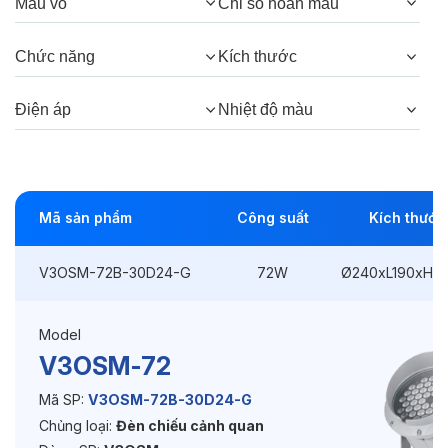
Màu vỏ
Chỉ số hoàn màu
Góc chiếu:
30°, 15°, 5°
Chức năng
Kích thước
Thông số Điện & Lắp đặt
Điện áp
Nhiệt độ màu
Công suất:
72W
Kiểu lắp đặt:
Ghim / Cắm
Mã sản phẩm
Công suất
Kích thước
Điều hướng:
Có chỉnh hướng
V3OSM-72B-30D24-G
72W
Ø240xL190xH3
Kích thước
Ø240xL190xH310mm
Điện áp:
DC24V
Model
V3OSM-72
Độ bền & tùy chọn mở rộng
Mã SP:
V3OSM-72B-30D24-G
Chủng loại:
Đèn chiếu cảnh quan
Tuổi thọ:
>30000h