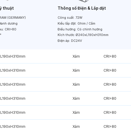
ỹ thuật
Thông số Điện & Lắp đặt
RAM (GERMANY)
Công suất:
72W
Xanh dương
Kiểu lắp đặt:
Ghim / Cắm
àu:
CRI>80
Điều hướng:
Có chỉnh hướng
°
Kích thước
Ø240xL190xH310mm
Điện áp:
DC24V
xL190xH310mm
Xám
CRI>80
xL190xH310mm
Xám
CRI>80
xL190xH310mm
Xám
CRI>80
xL190xH310mm
Xám
CRI>80
xL190xH310mm
Xám
CRI>80
xL190xH310mm
Xám
CRI>80