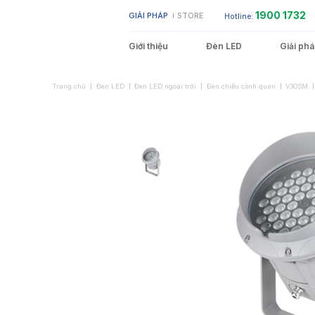
Bỏ
1900 1732
GIẢI PHÁP
STORE
Hotline:
qua
nội
dung
Giới thiệu
Đèn LED
Giải ph
Trang chủ
Đèn LED
Đèn LED ngoài trời
Đèn chiếu cảnh quan
V3OSM
Showroom – Cửa hàng
Đèn LED Bulb
Đèn LED Bán Nguyệt
Không gian sống
Nhà xưởng – Kho bãi
Đèn LED Âm Trần
Môi trường ẩm ướt
Đèn LED Ốp Trần
Đèn LED Neon
Đèn LED Thanh