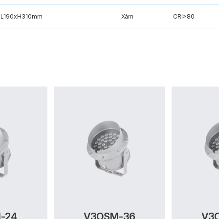
xL190xH310mm
Xám
CRI>80
-24
V3OSM-36
V3