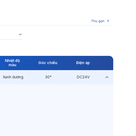
Thu gọn
Nhiệt độ
Góc chiếu
Điện áp
màu
Xanh dương
30°
DC24V