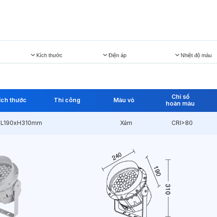
Kích thước
Điện áp
Nhiệt độ màu
Chỉ số
ích thước
Thi công
Màu vỏ
hoàn màu
xL190xH310mm
Xám
CRI>80