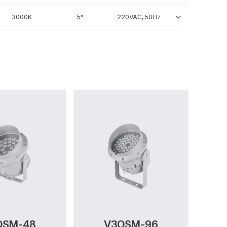
3000K
5°
220VAC, 50Hz
OSM-48
V3OSM-96