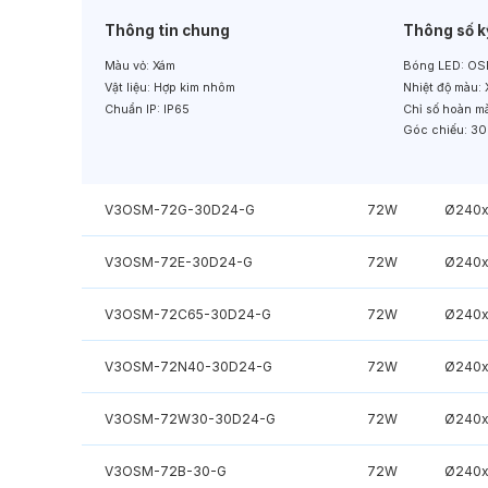
Thông tin chung
Thông số k
Màu vỏ:
Xám
Bóng LED:
OS
Vật liệu:
Hợp kim nhôm
Nhiệt độ màu:
Chuẩn IP:
IP65
Chỉ số hoàn m
Góc chiếu:
30
V3OSM-72G-30D24-G
72W
Ø240
V3OSM-72E-30D24-G
72W
Ø240
V3OSM-72C65-30D24-G
72W
Ø240
V3OSM-72N40-30D24-G
72W
Ø240
V3OSM-72W30-30D24-G
72W
Ø240
V3OSM-72B-30-G
72W
Ø240