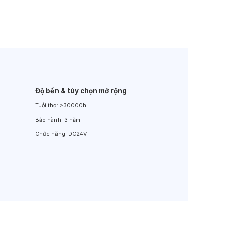
Đèn LED Sân Vườn
Đèn Đường
Độ bền & tùy chọn mở rộng
Tuổi thọ:
>30000h
Bảo hành:
3 năm
Chức năng:
DC24V