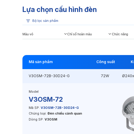
Lựa chọn cấu hình đèn
Bộ lọc sản phẩm
Màu vỏ
Chỉ số hoàn màu
Chức năng
Mã sản phẩm
Công suất
K
V3OSM-72B-30D24-G
72W
Ø240
Model
V3OSM-72
Mã SP:
V3OSM-72B-30D24-G
Chủng loại:
Đèn chiếu cảnh quan
Dòng SP:
V3OSM