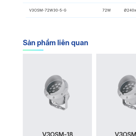
V3OSM-72W30-5-G
72W
Ø240
Sản phẩm liên quan
V3OSM-18
V3OSM