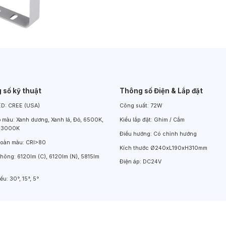
Đèn LED Chiếu Cửa Sổ
Đèn LED Âm Đất
Đèn Hồ Bơi
 số kỹ thuật
Thông số Điện & Lắp đặt
ED:
CREE (USA)
Công suất:
72W
ộ màu:
Xanh dương, Xanh lá, Đỏ, 6500K,
Kiểu lắp đặt:
Ghim / Cắm
 3000K
Điều hướng:
Có chỉnh hướng
hoàn màu:
CRI>80
Kích thước
Ø240xL190xH310mm
thông:
6120lm (C), 6120lm (N), 5815lm
Điện áp:
DC24V
iếu:
30°, 15°, 5°