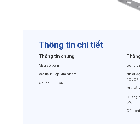
Đèn Chiếu Cảnh Quan
Đèn LED Chiếu Tường
Thông tin chi tiết
Thông tin chung
Thông
Màu vỏ:
Xám
Bóng L
Vật liệu:
Hợp kim nhôm
Nhiệt đ
4000K,
Chuẩn IP:
IP65
Chỉ số 
Quang 
(W)
Góc ch