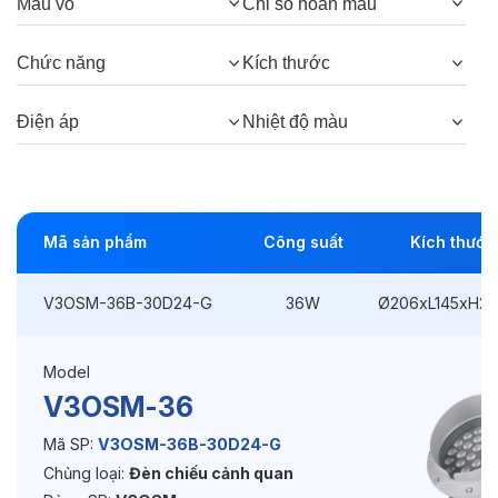
Màu vỏ
Chỉ số hoàn màu
Thông số Điện & Lắp đặt
Chức năng
Kích thước
Công suất:
36W
Điện áp
Nhiệt độ màu
Kiểu lắp đặt:
Ghim / Cắm
Điều hướng:
Có chỉnh hướng
Kích thước
Ø206xL145xH245mm
Mã sản phẩm
Công suất
Kích thước
Điện áp:
DC24V
V3OSM-36B-30D24-G
36W
Ø206xL145xH2
Độ bền & tùy chọn mở rộng
Model
V3OSM-36
Tuổi thọ:
>30000h
Mã SP:
V3OSM-36B-30D24-G
Bảo hành:
3 năm
Chủng loại:
Đèn chiếu cảnh quan