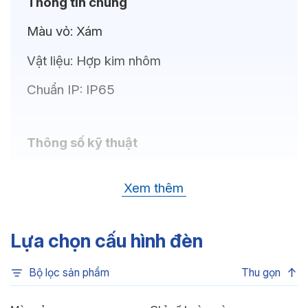
Thông tin chung
Màu vỏ:
Xám
Vật liệu:
Hợp kim nhôm
Chuẩn IP:
IP65
Thông số kỹ thuật
Bóng LED:
OSRAM (GERMANY)
Xem thêm
Nhiệt độ màu:
Xanh dương, Xanh lá, Đỏ,
6500K, 4000K, 3000K
Lựa chọn cấu hình đèn
Chỉ số hoàn màu:
CRI>80
Bộ lọc sản phẩm
Thu gọn
Góc chiếu:
30°, 15°, 5°