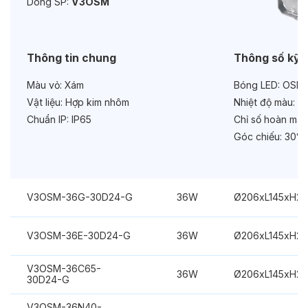
Dòng SP:
V3OSM
Chức năng:
DC24V
Thông tin chung
Thông số kỹ 
Màu vỏ:
Xám
Bóng LED:
OSRA
Vật liệu:
Hợp kim nhôm
Nhiệt độ màu:
Xa
Chuẩn IP:
IP65
Chỉ số hoàn màu
Góc chiếu:
30°
V3OSM-36G-30D24-G
36W
Ø206xL145xH2
V3OSM-36E-30D24-G
36W
Ø206xL145xH2
V3OSM-36C65-
36W
Ø206xL145xH2
30D24-G
V3OSM-36N40-