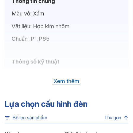
Thông tin chung
Màu vỏ:
Xám
Vật liệu:
Hợp kim nhôm
Chuẩn IP:
IP65
Thông số kỹ thuật
Bóng LED:
CREE (USA)
Xem thêm
Nhiệt độ màu:
Xanh dương, Xanh lá, Đỏ,
6500K, 4000K, 3000K
Lựa chọn cấu hình đèn
Chỉ số hoàn màu:
CRI>80
Bộ lọc sản phẩm
Thu gọn
Quang thông:
3060lm (C), 3060lm (N),
2950lm (W)