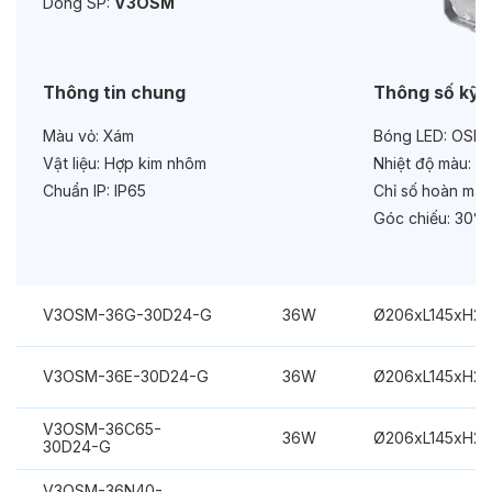
Dòng SP:
V3OSM
Bảo hành:
3 năm
Chức năng:
On/Off
Thông tin chung
Thông số kỹ 
Màu vỏ:
Xám
Bóng LED:
OSRA
Vật liệu:
Hợp kim nhôm
Nhiệt độ màu:
Xa
Chuẩn IP:
IP65
Chỉ số hoàn màu
Góc chiếu:
30°
V3OSM-36G-30D24-G
36W
Ø206xL145xH2
V3OSM-36E-30D24-G
36W
Ø206xL145xH2
V3OSM-36C65-
36W
Ø206xL145xH2
30D24-G
V3OSM-36N40-