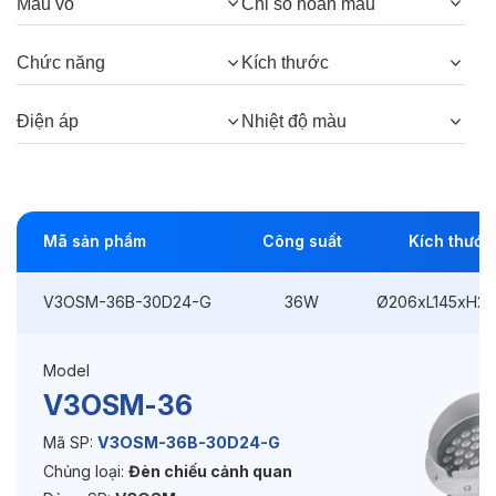
Màu vỏ
Chỉ số hoàn màu
Góc chiếu:
30°, 15°, 5°
Chức năng
Kích thước
Thông số Điện & Lắp đặt
Điện áp
Nhiệt độ màu
Công suất:
36W
Kiểu lắp đặt:
Ghim / Cắm
Mã sản phẩm
Công suất
Kích thước
Điều hướng:
Có chỉnh hướng
V3OSM-36B-30D24-G
36W
Ø206xL145xH2
Kích thước
Ø206xL145xH245mm
Điện áp:
220VAC, 50Hz
Model
V3OSM-36
Độ bền & tùy chọn mở rộng
Mã SP:
V3OSM-36B-30D24-G
Chủng loại:
Đèn chiếu cảnh quan
Tuổi thọ:
>30000h