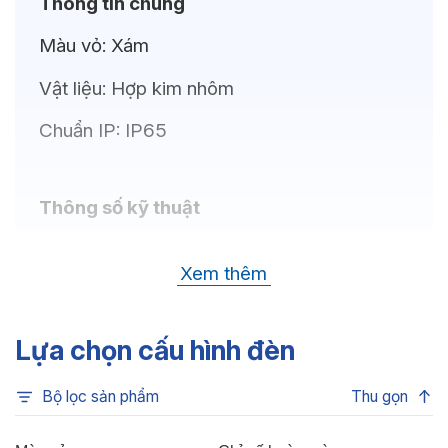
Thông tin chung
Màu vỏ:
Xám
Vật liệu:
Hợp kim nhôm
Chuẩn IP:
IP65
Thông số kỹ thuật
Bóng LED:
CREE (USA)
Xem thêm
Nhiệt độ màu:
Xanh dương, Xanh lá, Đỏ,
6500K, 4000K, 3000K
Lựa chọn cấu hình đèn
Chỉ số hoàn màu:
CRI>80
Bộ lọc sản phẩm
Thu gọn
Quang thông:
3060lm (C), 3060lm (N),
2950lm (W)