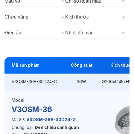
Màu vỏ
Chỉ số hoàn màu
Góc chiếu:
30°, 15°, 5°
Chức năng
Kích thước
Thông số Điện & Lắp đặt
Điện áp
Nhiệt độ màu
Công suất:
36W
Kiểu lắp đặt:
Ghim / Cắm
Mã sản phẩm
Công suất
Kích thước
Điều hướng:
Có chỉnh hướng
V3OSM-36B-30D24-G
36W
Ø206xL145xH2
Kích thước
Ø206xL145xH245mm
Điện áp:
DC24V
Model
V3OSM-36
Độ bền & tùy chọn mở rộng
Mã SP:
V3OSM-36B-30D24-G
Chủng loại:
Đèn chiếu cảnh quan
Tuổi thọ:
>30000h