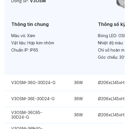
Dòng SP:
V3OSM
Bảo hành:
3 năm
Chức năng:
DC24V
Thông tin chung
Thông số kỹ 
Màu vỏ:
Xám
Bóng LED:
OSRA
Vật liệu:
Hợp kim nhôm
Nhiệt độ màu:
Xa
Chuẩn IP:
IP65
Chỉ số hoàn màu
Góc chiếu:
30°
V3OSM-36G-30D24-G
36W
Ø206xL145xH2
V3OSM-36E-30D24-G
36W
Ø206xL145xH2
V3OSM-36C65-
36W
Ø206xL145xH2
30D24-G
V3OSM-36N40-