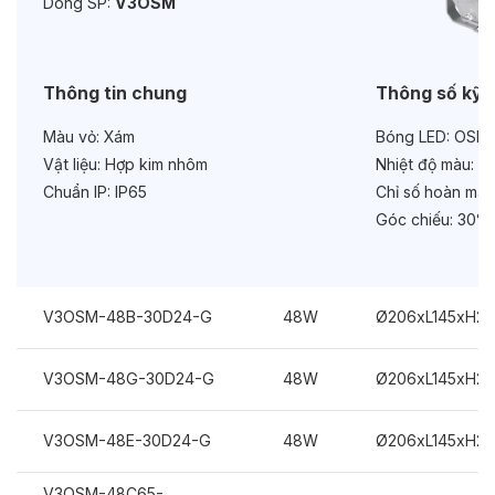
Dòng SP:
V3OSM
Bảo hành:
3 năm
Chức năng:
On/Off
Thông tin chung
Thông số kỹ 
Màu vỏ:
Xám
Bóng LED:
OSRA
Vật liệu:
Hợp kim nhôm
Nhiệt độ màu:
Đa
Chuẩn IP:
IP65
Chỉ số hoàn màu
Góc chiếu:
30°
V3OSM-48B-30D24-G
48W
Ø206xL145xH2
V3OSM-48G-30D24-G
48W
Ø206xL145xH2
V3OSM-48E-30D24-G
48W
Ø206xL145xH2
V3OSM-48C65-