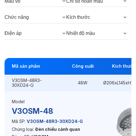
Màu vỏ
Chỉ số hoàn màu
Góc chiếu:
30°, 15°, 5°
Chức năng
Kích thước
Thông số Điện & Lắp đặt
Điện áp
Nhiệt độ màu
Công suất:
48W
Kiểu lắp đặt:
Ghim / Cắm
Mã sản phẩm
Công suất
Kích thước
Điều hướng:
Có chỉnh hướng
V3OSM-48R3-
48W
Ø206xL145xH2
Kích thước
Ø206xL145xH245mm
30XD24-G
Điện áp:
220VAC, 50Hz
Model
V3OSM-48
Độ bền & tùy chọn mở rộng
Mã SP:
V3OSM-48R3-30XD24-G
Chủng loại:
Đèn chiếu cảnh quan
Tuổi thọ:
>30000h