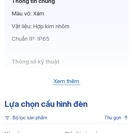
Thông tin chung
Màu vỏ:
Xám
Vật liệu:
Hợp kim nhôm
Chuẩn IP:
IP65
Thông số kỹ thuật
Bóng LED:
CREE (USA)
Xem thêm
Nhiệt độ màu:
Đa sắc, Xanh dương, Xanh lá,
Đỏ, 6500K, 4000K, 3000K
Lựa chọn cấu hình đèn
Chỉ số hoàn màu:
CRI>80
Bộ lọc sản phẩm
Thu gọn
Quang thông:
4080lm (C), 4080lm (N),
3840lm (W)