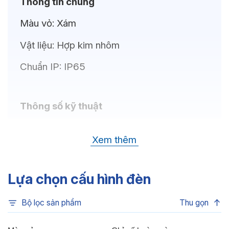
Thông tin chung
Màu vỏ:
Xám
Vật liệu:
Hợp kim nhôm
Chuẩn IP:
IP65
Thông số kỹ thuật
Bóng LED:
CREE (USA)
Xem thêm
Nhiệt độ màu:
Đa sắc, Xanh dương, Xanh lá,
Đỏ, 6500K, 4000K, 3000K
Lựa chọn cấu hình đèn
Chỉ số hoàn màu:
CRI>80
Bộ lọc sản phẩm
Thu gọn
Quang thông:
4080lm (C), 4080lm (N),
3840lm (W)