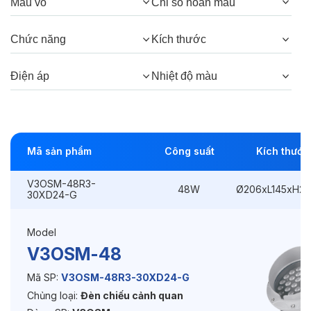
Màu vỏ
Chỉ số hoàn màu
Góc chiếu:
30°, 15°, 5°
Chức năng
Kích thước
Thông số Điện & Lắp đặt
Điện áp
Nhiệt độ màu
Công suất:
48W
Kiểu lắp đặt:
Ghim / Cắm
Mã sản phẩm
Công suất
Kích thước
Điều hướng:
Có chỉnh hướng
V3OSM-48R3-
48W
Ø206xL145xH2
Kích thước
Ø206xL145xH245mm
30XD24-G
Điện áp:
220VAC, 50Hz
Model
V3OSM-48
Độ bền & tùy chọn mở rộng
Mã SP:
V3OSM-48R3-30XD24-G
Chủng loại:
Đèn chiếu cảnh quan
Tuổi thọ:
>30000h