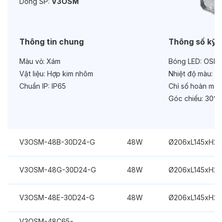
Dòng SP:
V3OSM
Bảo hành:
3 năm
Chức năng:
On/Off
Thông tin chung
Thông số kỹ 
Màu vỏ:
Xám
Bóng LED:
OSRA
Vật liệu:
Hợp kim nhôm
Nhiệt độ màu:
Đa
Chuẩn IP:
IP65
Chỉ số hoàn màu
Góc chiếu:
30°
V3OSM-48B-30D24-G
48W
Ø206xL145xH2
V3OSM-48G-30D24-G
48W
Ø206xL145xH2
V3OSM-48E-30D24-G
48W
Ø206xL145xH2
V3OSM-48C65-