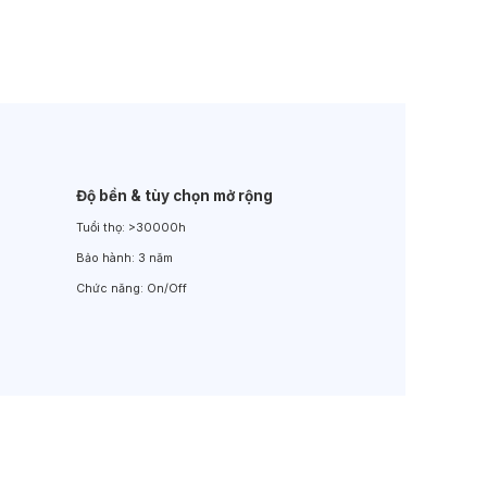
Đèn LED Sân Vườn
Đèn Đường
Độ bền & tùy chọn mở rộng
Tuổi thọ:
>30000h
Bảo hành:
3 năm
Chức năng:
On/Off