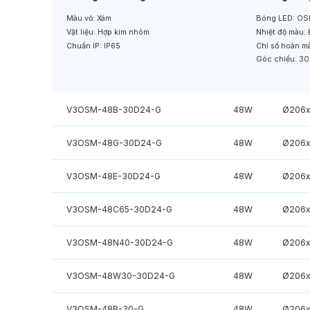
Màu vỏ:
Xám
Bóng LED:
OS
Vật liệu:
Hợp kim nhôm
Nhiệt độ màu:
Chuẩn IP:
IP65
Chỉ số hoàn m
Góc chiếu:
30
V3OSM-48B-30D24-G
48W
Ø206x
V3OSM-48G-30D24-G
48W
Ø206x
V3OSM-48E-30D24-G
48W
Ø206x
V3OSM-48C65-30D24-G
48W
Ø206x
V3OSM-48N40-30D24-G
48W
Ø206x
V3OSM-48W30-30D24-G
48W
Ø206x
V3OSM-48B-30-G
48W
Ø206x