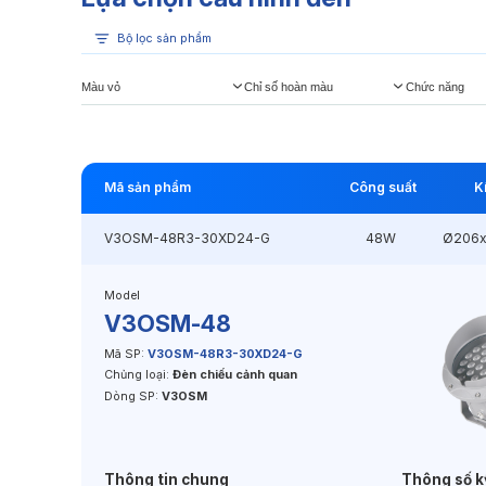
Bộ lọc sản phẩm
Màu vỏ
Chỉ số hoàn màu
Chức năng
Mã sản phẩm
Công suất
K
V3OSM-48R3-30XD24-G
48W
Ø206x
Model
V3OSM-48
Mã SP:
V3OSM-48R3-30XD24-G
Chủng loại:
Đèn chiếu cảnh quan
Dòng SP:
V3OSM
Thông tin chung
Thông số k