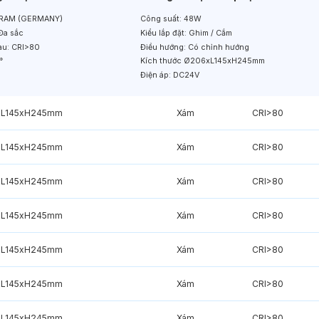
RAM (GERMANY)
Công suất:
48W
Đa sắc
Kiểu lắp đặt:
Ghim / Cắm
àu:
CRI>80
Điều hướng:
Có chỉnh hướng
°
Kích thước
Ø206xL145xH245mm
Điện áp:
DC24V
L145xH245mm
Xám
CRI>80
L145xH245mm
Xám
CRI>80
L145xH245mm
Xám
CRI>80
L145xH245mm
Xám
CRI>80
L145xH245mm
Xám
CRI>80
L145xH245mm
Xám
CRI>80
L145xH245mm
Xám
CRI>80