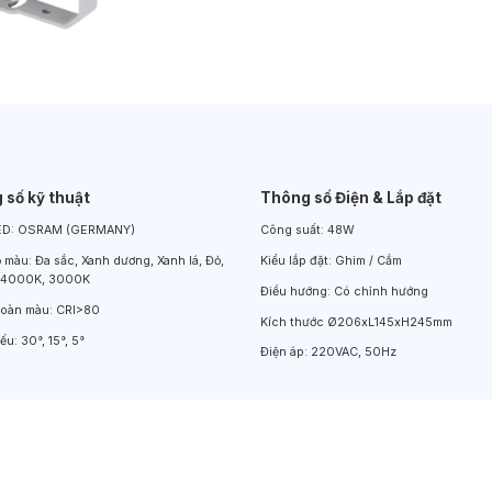
Đèn LED Chiếu Cửa Sổ
Đèn LED Âm Đất
Đèn Hồ Bơi
 số kỹ thuật
Thông số Điện & Lắp đặt
ED:
OSRAM (GERMANY)
Công suất:
48W
ộ màu:
Đa sắc, Xanh dương, Xanh lá, Đỏ,
Kiểu lắp đặt:
Ghim / Cắm
 4000K, 3000K
Điều hướng:
Có chỉnh hướng
hoàn màu:
CRI>80
Kích thước
Ø206xL145xH245mm
iếu:
30°, 15°, 5°
Điện áp:
220VAC, 50Hz