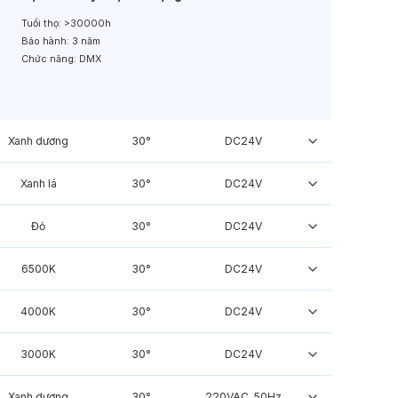
Tuổi thọ:
>30000h
Bảo hành:
3 năm
Chức năng:
DMX
Xanh dương
30°
DC24V
Xanh lá
30°
DC24V
Đỏ
30°
DC24V
6500K
30°
DC24V
4000K
30°
DC24V
3000K
30°
DC24V
Xanh dương
30°
220VAC, 50Hz