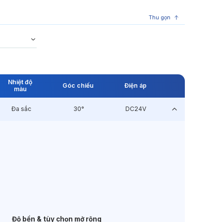
Thu gọn
Nhiệt độ
Góc chiếu
Điện áp
màu
Đa sắc
30°
DC24V
Độ bền & tùy chọn mở rộng