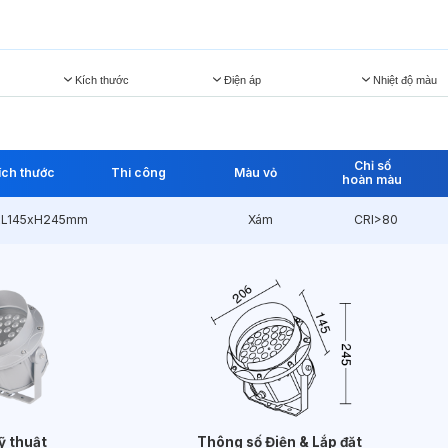
Kích thước
Điện áp
Nhiệt độ màu
Chỉ số
ích thước
Thi công
Màu vỏ
hoàn màu
L145xH245mm
Xám
CRI>80
ỹ thuật
Thông số Điện & Lắp đặt