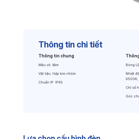
Đèn Chiếu Cảnh Quan
Đèn LED Chiếu Tường
Thông tin chi tiết
Thông tin chung
Thông
Màu vỏ:
Xám
Bóng L
Vật liệu:
Hợp kim nhôm
Nhiệt đ
6500K,
Chuẩn IP:
IP65
Chỉ số 
Góc ch
Lựa chọn cấu hình đèn