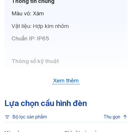
Thông tin chung
Màu vỏ:
Xám
Vật liệu:
Hợp kim nhôm
Chuẩn IP:
IP65
Thông số kỹ thuật
Bóng LED:
CREE (USA)
Xem thêm
Nhiệt độ màu:
Đa sắc, Xanh dương, Xanh lá,
Đỏ, 6500K, 4000K, 3000K
Lựa chọn cấu hình đèn
Chỉ số hoàn màu:
CRI>80
Bộ lọc sản phẩm
Thu gọn
Quang thông:
4080lm (C), 4080lm (N),
3840lm (W)