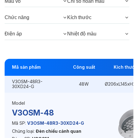
Màu vỏ
Chỉ số hoàn màu
Góc chiếu:
30°, 15°, 5°
Chức năng
Kích thước
Thông số Điện & Lắp đặt
Điện áp
Nhiệt độ màu
Công suất:
48W
Kiểu lắp đặt:
Ghim / Cắm
Mã sản phẩm
Công suất
Kích thước
Điều hướng:
Có chỉnh hướng
V3OSM-48R3-
48W
Ø206xL145xH2
Kích thước
Ø206xL145xH245mm
30XD24-G
Điện áp:
DC24V
Model
V3OSM-48
Độ bền & tùy chọn mở rộng
Mã SP:
V3OSM-48R3-30XD24-G
Chủng loại:
Đèn chiếu cảnh quan
Tuổi thọ:
>30000h