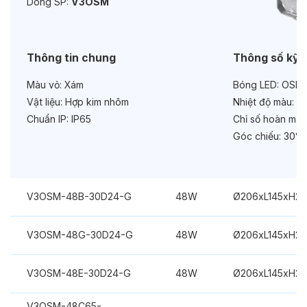
Dòng SP:
V3OSM
Bảo hành:
3 năm
Chức năng:
DC24V
Thông tin chung
Thông số kỹ 
Màu vỏ:
Xám
Bóng LED:
OSRA
Vật liệu:
Hợp kim nhôm
Nhiệt độ màu:
Đa
Chuẩn IP:
IP65
Chỉ số hoàn màu
Góc chiếu:
30°
V3OSM-48B-30D24-G
48W
Ø206xL145xH2
V3OSM-48G-30D24-G
48W
Ø206xL145xH2
V3OSM-48E-30D24-G
48W
Ø206xL145xH2
V3OSM-48C65-