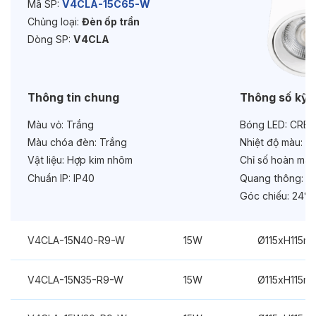
Mã SP:
V4CLA-15C65-W
Chủng loại:
Đèn ốp trần
Tuổi thọ:
>30000h
Dòng SP:
V4CLA
Bảo hành:
3 năm
Chức năng:
On/Off
Thông tin chung
Thông số kỹ 
Màu vỏ:
Trắng
Bóng LED:
CREE
Màu chóa đèn:
Trắng
Nhiệt độ màu:
6
Vật liệu:
Hợp kim nhôm
Chỉ số hoàn màu
Chuẩn IP:
IP40
Quang thông:
15
Góc chiếu:
24°
V4CLA-15N40-R9-W
15W
Ø115xH115m
V4CLA-15N35-R9-W
15W
Ø115xH115m