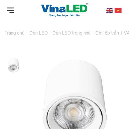
Bỏ
qua
nội
dung
Trang chủ
Đèn LED
Đèn LED trong nhà
Đèn ốp trần
V