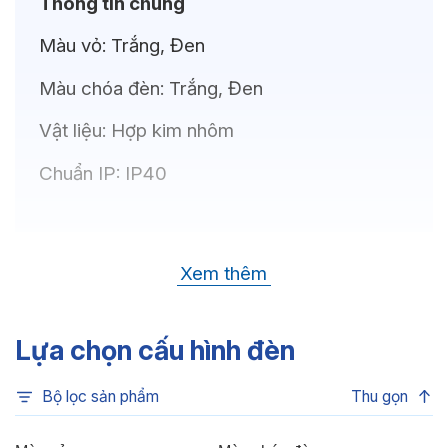
Thông tin chung
Màu vỏ:
Trắng, Đen
Màu chóa đèn:
Trắng, Đen
Vật liệu:
Hợp kim nhôm
Chuẩn IP:
IP40
Thông số kỹ thuật
Xem thêm
Bóng LED:
OSRAM(GERMANY)
Nhiệt độ màu:
6500K, 4000K, 3500K,
Lựa chọn cấu hình đèn
3000K
Bộ lọc sản phẩm
Thu gọn
Chỉ số hoàn màu:
CRI80, CRI90