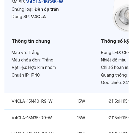
Mã SP:
V4CLA-15C65-W
Chủng loại:
Đèn ốp trần
Tuổi thọ:
>30000h
Dòng SP:
V4CLA
Bảo hành:
3 năm
Chức năng:
On/Off
Thông tin chung
Thông số kỹ 
Màu vỏ:
Trắng
Bóng LED:
CREE
Màu chóa đèn:
Trắng
Nhiệt độ màu:
6
Vật liệu:
Hợp kim nhôm
Chỉ số hoàn màu
Chuẩn IP:
IP40
Quang thông:
15
Góc chiếu:
24°
V4CLA-15N40-R9-W
15W
Ø115xH115m
V4CLA-15N35-R9-W
15W
Ø115xH115m