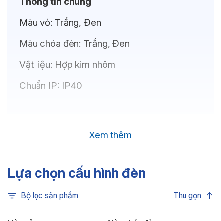
Thông tin chung
Màu vỏ:
Trắng, Đen
Màu chóa đèn:
Trắng, Đen
Vật liệu:
Hợp kim nhôm
Chuẩn IP:
IP40
Thông số kỹ thuật
Xem thêm
Bóng LED:
OSRAM(GERMANY)
Nhiệt độ màu:
6500K, 4000K, 3500K,
Lựa chọn cấu hình đèn
3000K
Bộ lọc sản phẩm
Thu gọn
Chỉ số hoàn màu:
CRI80, CRI90