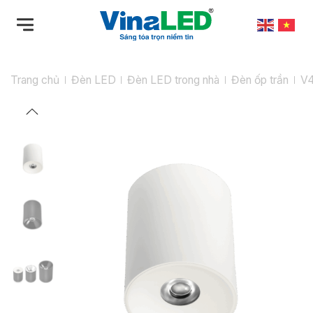
Bỏ
qua
nội
dung
Trang chủ
Đèn LED
Đèn LED trong nhà
Đèn ốp trần
V