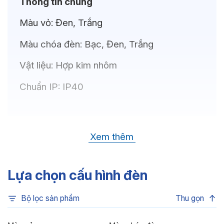
Thông tin chung
Màu vỏ:
Đen, Trắng
Màu chóa đèn:
Bạc, Đen, Trắng
Vật liệu:
Hợp kim nhôm
Chuẩn IP:
IP40
Thông số kỹ thuật
Xem thêm
Bóng LED:
CREE(USA)
Nhiệt độ màu:
3CCT, 4000K, 3500K,
Lựa chọn cấu hình đèn
3000K
Bộ lọc sản phẩm
Thu gọn
Chỉ số hoàn màu:
CRI80