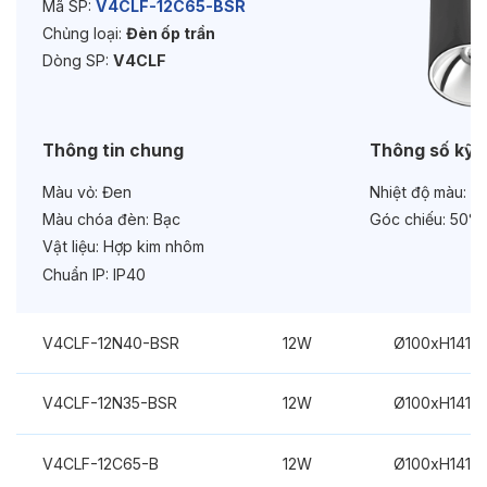
Bảo hành:
3 năm
Mã SP:
V4CLF-12C65-BSR
Chủng loại:
Đèn ốp trần
Chức năng:
On/Off
Dòng SP:
V4CLF
Thông tin chung
Thông số kỹ 
Màu vỏ:
Đen
Nhiệt độ màu:
3
Màu chóa đèn:
Bạc
Góc chiếu:
50°
Vật liệu:
Hợp kim nhôm
Chuẩn IP:
IP40
V4CLF-12N40-BSR
12W
Ø100xH141m
V4CLF-12N35-BSR
12W
Ø100xH141m
V4CLF-12C65-B
12W
Ø100xH141m