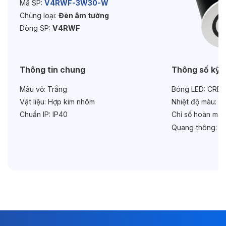
Mã SP:
V4RWF-3W30-W
Chức năng:
On/Off
Chủng loại:
Đèn âm tường
Dòng SP:
V4RWF
Thông tin chung
Thông số kỹ 
Màu vỏ:
Trắng
Bóng LED:
CREE
Vật liệu:
Hợp kim nhôm
Nhiệt độ màu:
3
Chuẩn IP:
IP40
Chỉ số hoàn màu
Quang thông:
90