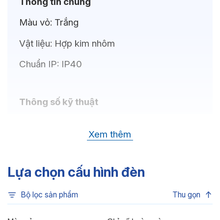
Thông tin chung
Màu vỏ:
Trắng
Vật liệu:
Hợp kim nhôm
Chuẩn IP:
IP40
Thông số kỹ thuật
Bóng LED:
CREE (USA)
Xem thêm
Nhiệt độ màu:
3000K
Chỉ số hoàn màu:
CRI>80
Lựa chọn cấu hình đèn
Quang thông:
90lm(W)
Bộ lọc sản phẩm
Thu gọn