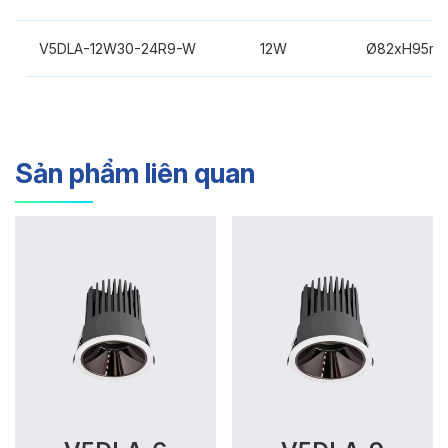
V5DLA-12W30-24R9-W
12W
Ø82xH95m
Sản phẩm liên quan