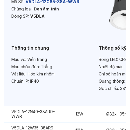
Mã SP:
V5DLA-12C65-38A-WWR
Chủng loại:
Đèn âm trần
Độ bền & tùy chọn mở rộng
Dòng SP:
V5DLA
Tuổi thọ:
>30000h
Bảo hành:
3 năm
Chức năng:
Dimmer 1-10V
Thông tin chung
Thông số kỹ 
Màu vỏ:
Viền trắng
Bóng LED:
CREE
Màu chóa đèn:
Trắng
Nhiệt độ màu:
6
Vật liệu:
Hợp kim nhôm
Chỉ số hoàn màu
Chuẩn IP:
IP40
Quang thông:
12
Góc chiếu:
38°
V5DLA-12N40-38AR9-
12W
Ø82xH95m
WWR
V5DLA-12W35-38AR9-