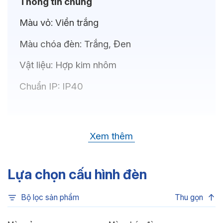
Thông tin chung
Màu vỏ:
Viền trắng
Màu chóa đèn:
Trắng, Đen
Vật liệu:
Hợp kim nhôm
Chuẩn IP:
IP40
Thông số kỹ thuật
Xem thêm
Bóng LED:
OSRAM(GERMANY)
Nhiệt độ màu:
6500K, 4000K, 3500K,
Lựa chọn cấu hình đèn
3000K, 3CCT
Bộ lọc sản phẩm
Thu gọn
Chỉ số hoàn màu:
CRI>80, CRI>90