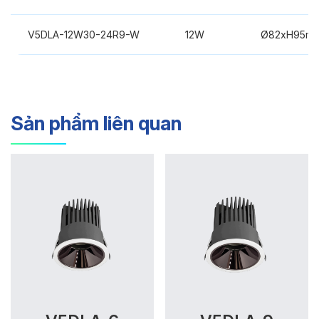
V5DLA-12W30-24R9-W
12W
Ø82xH95m
Sản phẩm liên quan