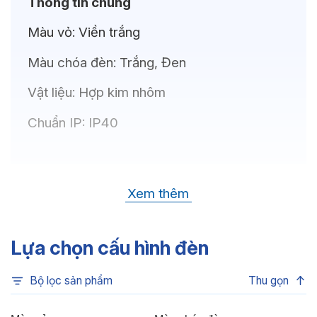
Thông tin chung
Màu vỏ:
Viền trắng
Màu chóa đèn:
Trắng, Đen
Vật liệu:
Hợp kim nhôm
Chuẩn IP:
IP40
Thông số kỹ thuật
Xem thêm
Bóng LED:
OSRAM(GERMANY)
Nhiệt độ màu:
6500K, 4000K, 3500K,
Lựa chọn cấu hình đèn
3000K, 3CCT
Bộ lọc sản phẩm
Thu gọn
Chỉ số hoàn màu:
CRI>80, CRI>90