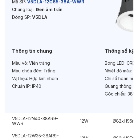
Mã SP:
V5DLA-12C65-38A-WWR
Chủng loại:
Đèn âm trần
Độ bền & tùy chọn mở rộng
Dòng SP:
V5DLA
Tuổi thọ:
>30000h
Bảo hành:
3 năm
Chức năng:
Dimmer Triac
Thông tin chung
Thông số kỹ 
Màu vỏ:
Viền trắng
Bóng LED:
CREE
Màu chóa đèn:
Trắng
Nhiệt độ màu:
6
Vật liệu:
Hợp kim nhôm
Chỉ số hoàn màu
Chuẩn IP:
IP40
Quang thông:
12
Góc chiếu:
38°
V5DLA-12N40-38AR9-
12W
Ø82xH95m
WWR
V5DLA-12W35-38AR9-