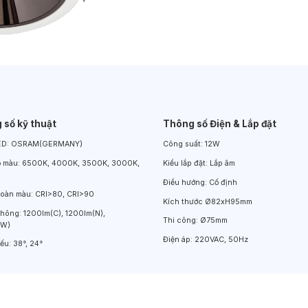
Đèn LED Chiếu Cửa Sổ
Đèn LED Âm Đất
Đèn Hồ Bơi
 số kỹ thuật
Thông số Điện & Lắp đặt
ED:
OSRAM(GERMANY)
Công suất:
12W
ộ màu:
6500K, 4000K, 3500K, 3000K,
Kiểu lắp đặt:
Lắp âm
Điều hướng:
Cố định
hoàn màu:
CRI>80, CRI>90
Kích thước
Ø82xH95mm
thông:
1200lm(C), 1200lm(N),
Thi công:
Ø75mm
(W)
Điện áp:
220VAC, 50Hz
iếu:
38°, 24°