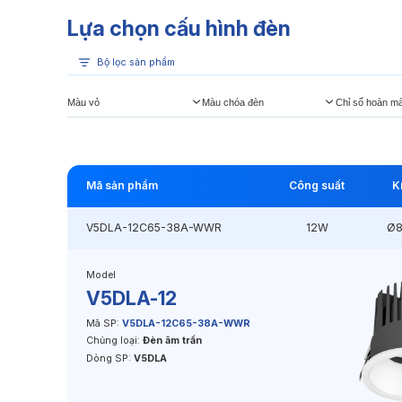
Lựa chọn cấu hình đèn
Bộ lọc sản phẩm
Màu vỏ
Màu chóa đèn
Chỉ số hoàn m
Mã sản phẩm
Công suất
K
V5DLA-12C65-38A-WWR
12W
Ø
Model
V5DLA-12
Mã SP:
V5DLA-12C65-38A-WWR
Chủng loại:
Đèn âm trần
Dòng SP:
V5DLA