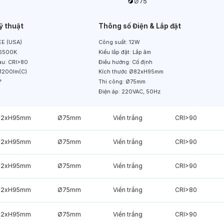
ỹ thuật
Thông số Điện & Lắp đặt
E (USA)
Công suất:
12W
6500K
Kiểu lắp đặt:
Lắp âm
àu:
CRI>80
Điều hướng:
Cố định
1200lm(C)
Kích thước
Ø82xH95mm
°
Thi công:
Ø75mm
Điện áp:
220VAC, 50Hz
82xH95mm
Ø75mm
Viền trắng
CRI>90
82xH95mm
Ø75mm
Viền trắng
CRI>90
82xH95mm
Ø75mm
Viền trắng
CRI>90
82xH95mm
Ø75mm
Viền trắng
CRI>80
82xH95mm
Ø75mm
Viền trắng
CRI>90