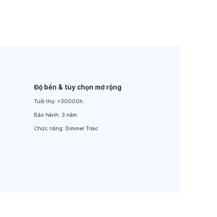
Đèn LED Sân Vườn
Đèn Đường
Độ bền & tùy chọn mở rộng
Tuổi thọ:
>30000h
Bảo hành:
3 năm
Chức năng:
Dimmer Triac