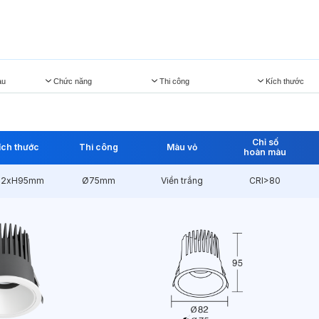
àu
Chức năng
Thi công
Kích thước
Chỉ số
ích thước
Thi công
Màu vỏ
hoàn màu
82xH95mm
Ø75mm
Viền trắng
CRI>80