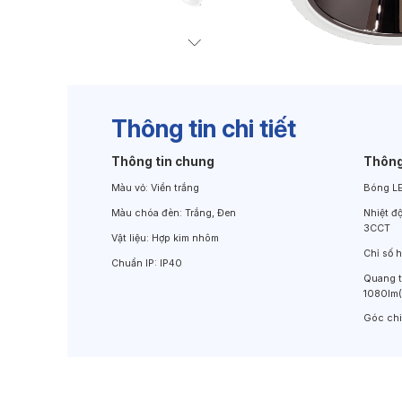
Đèn Chiếu Cảnh Quan
Đèn LED Chiếu Tường
Thông tin chi tiết
Thông tin chung
Thông
Màu vỏ:
Viền trắng
Bóng L
Màu chóa đèn:
Trắng, Đen
Nhiệt đ
3CCT
Vật liệu:
Hợp kim nhôm
Chỉ số 
Chuẩn IP:
IP40
Quang 
1080lm
Góc ch