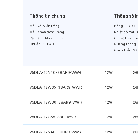
Thông tin chung
Thông số k
Màu vỏ:
Viền trắng
Bóng LED:
CRE
Màu chóa đèn:
Trắng
Nhiệt độ màu:
Vật liệu:
Hợp kim nhôm
Chỉ số hoàn m
Chuẩn IP:
IP40
Quang thông:
Góc chiếu:
38
V5DLA-12N40-38AR9-WWR
12W
Ø
V5DLA-12W35-38AR9-WWR
12W
Ø
V5DLA-12W30-38AR9-WWR
12W
Ø
V5DLA-12C65-38D-WWR
12W
Ø
V5DLA-12N40-38DR9-WWR
12W
Ø