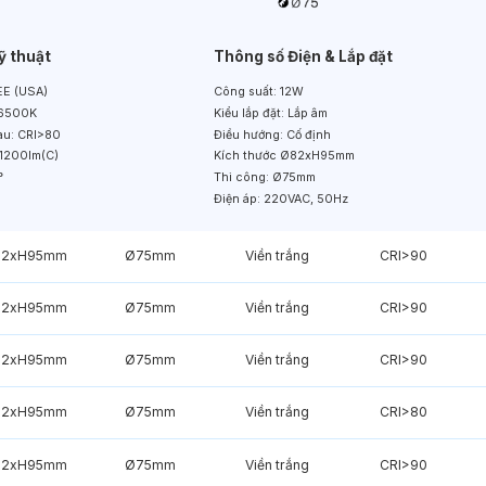
ỹ thuật
Thông số Điện & Lắp đặt
E (USA)
Công suất:
12W
6500K
Kiểu lắp đặt:
Lắp âm
àu:
CRI>80
Điều hướng:
Cố định
1200lm(C)
Kích thước
Ø82xH95mm
°
Thi công:
Ø75mm
Điện áp:
220VAC, 50Hz
82xH95mm
Ø75mm
Viền trắng
CRI>90
82xH95mm
Ø75mm
Viền trắng
CRI>90
82xH95mm
Ø75mm
Viền trắng
CRI>90
82xH95mm
Ø75mm
Viền trắng
CRI>80
82xH95mm
Ø75mm
Viền trắng
CRI>90