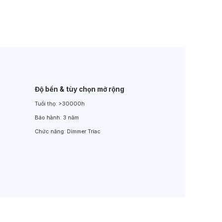
Đèn LED Sân Vườn
Đèn Đường
Độ bền & tùy chọn mở rộng
Tuổi thọ:
>30000h
Bảo hành:
3 năm
Chức năng:
Dimmer Triac