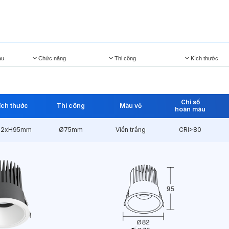
àu
Chức năng
Thi công
Kích thước
Chỉ số
ích thước
Thi công
Màu vỏ
hoàn màu
82xH95mm
Ø75mm
Viền trắng
CRI>80