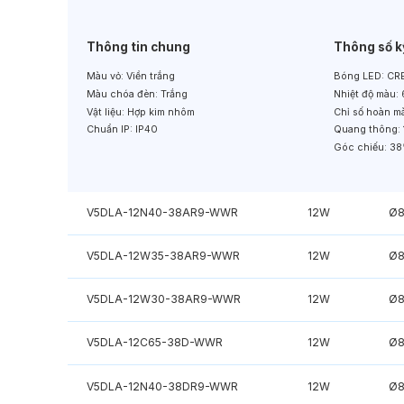
Thông tin chung
Thông số k
Màu vỏ:
Viền trắng
Bóng LED:
CRE
Màu chóa đèn:
Trắng
Nhiệt độ màu:
Vật liệu:
Hợp kim nhôm
Chỉ số hoàn m
Chuẩn IP:
IP40
Quang thông:
Góc chiếu:
38
V5DLA-12N40-38AR9-WWR
12W
Ø
V5DLA-12W35-38AR9-WWR
12W
Ø
V5DLA-12W30-38AR9-WWR
12W
Ø
V5DLA-12C65-38D-WWR
12W
Ø
V5DLA-12N40-38DR9-WWR
12W
Ø