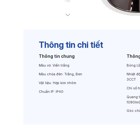
Đèn Chiếu Cảnh Quan
Đèn LED Chiếu Tường
Thông tin chi tiết
Thông tin chung
Thông
Màu vỏ:
Viền trắng
Bóng L
Màu chóa đèn:
Trắng, Đen
Nhiệt đ
3CCT
Vật liệu:
Hợp kim nhôm
Chỉ số 
Chuẩn IP:
IP40
Quang 
1080lm
Góc ch