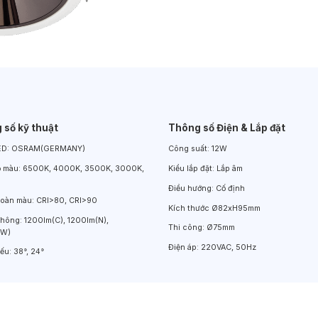
Đèn LED Chiếu Cửa Sổ
Đèn LED Âm Đất
Đèn Hồ Bơi
 số kỹ thuật
Thông số Điện & Lắp đặt
ED:
OSRAM(GERMANY)
Công suất:
12W
ộ màu:
6500K, 4000K, 3500K, 3000K,
Kiểu lắp đặt:
Lắp âm
Điều hướng:
Cố định
hoàn màu:
CRI>80, CRI>90
Kích thước
Ø82xH95mm
thông:
1200lm(C), 1200lm(N),
Thi công:
Ø75mm
(W)
Điện áp:
220VAC, 50Hz
iếu:
38°, 24°