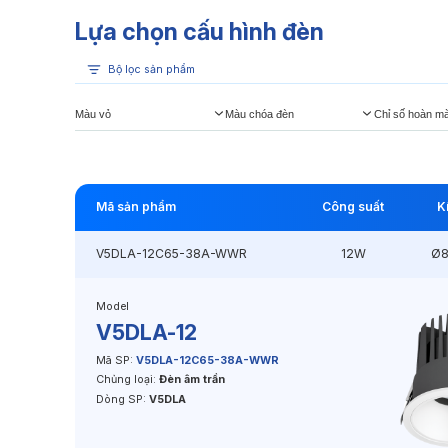
Lựa chọn cấu hình đèn
Bộ lọc sản phẩm
Màu vỏ
Màu chóa đèn
Chỉ số hoàn m
Mã sản phẩm
Công suất
K
V5DLA-12C65-38A-WWR
12W
Ø
Model
V5DLA-12
Mã SP:
V5DLA-12C65-38A-WWR
Chủng loại:
Đèn âm trần
Dòng SP:
V5DLA