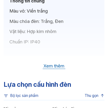
Thông tin chung
Màu vỏ:
Viền trắng
Màu chóa đèn:
Trắng, Đen
Vật liệu:
Hợp kim nhôm
Chuẩn IP:
IP40
Thông số kỹ thuật
Xem thêm
Bóng LED:
OSRAM(GERMANY)
Nhiệt độ màu:
6500K, 4000K, 3500K,
Lựa chọn cấu hình đèn
3000K, 3CCT
Bộ lọc sản phẩm
Thu gọn
Chỉ số hoàn màu:
CRI>80, CRI>90