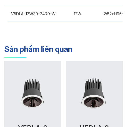
V5DLA-12W30-24R9-W
12W
Ø82xH95m
Sản phẩm liên quan