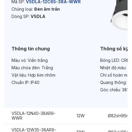
Mã SP:
V5DLA-12C65-38A-WWR
Chủng loại:
Đèn âm trần
Độ bền & tùy chọn mở rộng
Dòng SP:
V5DLA
Tuổi thọ:
>30000h
Bảo hành:
3 năm
Chức năng:
Dimmer Triac
Thông tin chung
Thông số kỹ 
Màu vỏ:
Viền trắng
Bóng LED:
CREE
Màu chóa đèn:
Trắng
Nhiệt độ màu:
6
Vật liệu:
Hợp kim nhôm
Chỉ số hoàn màu
Chuẩn IP:
IP40
Quang thông:
12
Góc chiếu:
38°
V5DLA-12N40-38AR9-
12W
Ø82xH95m
WWR
V5DLA-12W35-38AR9-