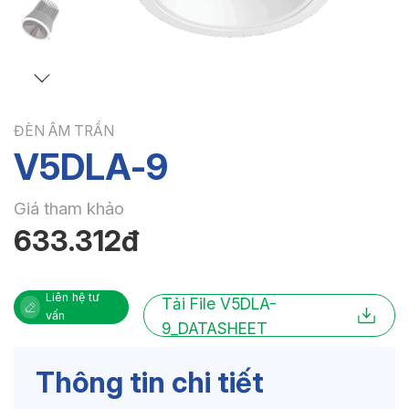
ĐÈN ÂM TRẦN
V5DLA-9
Giá tham khảo
633.312đ
Liên hệ tư
Tải File V5DLA-
vấn
9_DATASHEET
Thông tin chi tiết