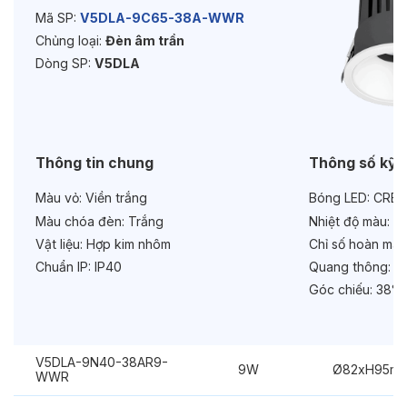
Mã SP:
V5DLA-9C65-38A-WWR
Chủng loại:
Đèn âm trần
Độ bền & tùy chọn mở rộng
Dòng SP:
V5DLA
Tuổi thọ:
>30000h
Bảo hành:
3 năm
Chức năng:
On/Off
Thông tin chung
Thông số kỹ 
Màu vỏ:
Viền trắng
Bóng LED:
CREE
Màu chóa đèn:
Trắng
Nhiệt độ màu:
6
Vật liệu:
Hợp kim nhôm
Chỉ số hoàn màu
Chuẩn IP:
IP40
Quang thông:
60
Góc chiếu:
38°
V5DLA-9N40-38AR9-
9W
Ø82xH95m
WWR