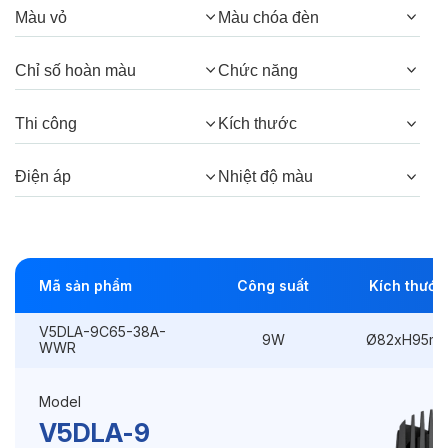
Quang thông:
600lm(C), 900lm(N),
Màu vỏ
Màu chóa đèn
810lm(W)
Chỉ số hoàn màu
Chức năng
Góc chiếu:
38°, 24°
Thi công
Kích thước
Thông số Điện & Lắp đặt
Điện áp
Nhiệt độ màu
Công suất:
9W
Kiểu lắp đặt:
Lắp âm
Mã sản phẩm
Công suất
Kích thước
Điều hướng:
Cố định
V5DLA-9C65-38A-
Kích thước
Ø82xH95mm
9W
Ø82xH95m
WWR
Thi công:
Ø75mm
Model
Điện áp:
220VAC, 50Hz
V5DLA-9