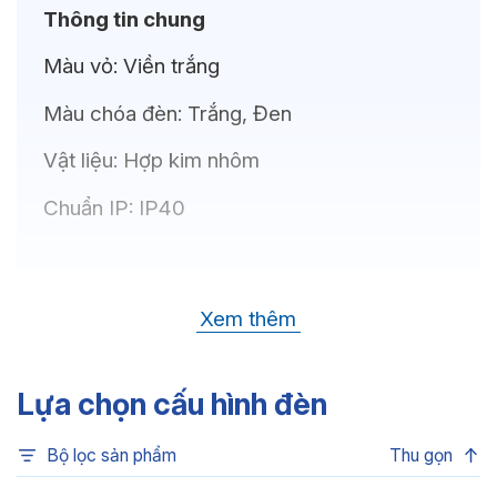
Thông tin chung
Màu vỏ:
Viền trắng
Màu chóa đèn:
Trắng, Đen
Vật liệu:
Hợp kim nhôm
Chuẩn IP:
IP40
Thông số kỹ thuật
Xem thêm
Bóng LED:
OSRAM(GERMANY)
Nhiệt độ màu:
6500K, 4000K, 3500K,
Lựa chọn cấu hình đèn
3000K, 3CCT
Bộ lọc sản phẩm
Thu gọn
Chỉ số hoàn màu:
CRI>80, CRI>90