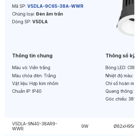
Mã SP:
V5DLA-9C65-38A-WWR
Chủng loại:
Đèn âm trần
Độ bền & tùy chọn mở rộng
Dòng SP:
V5DLA
Tuổi thọ:
>30000h
Bảo hành:
3 năm
Chức năng:
Dimmer Triac
Thông tin chung
Thông số kỹ 
Màu vỏ:
Viền trắng
Bóng LED:
CREE
Màu chóa đèn:
Trắng
Nhiệt độ màu:
6
Vật liệu:
Hợp kim nhôm
Chỉ số hoàn màu
Chuẩn IP:
IP40
Quang thông:
60
Góc chiếu:
38°
V5DLA-9N40-38AR9-
9W
Ø82xH95m
WWR