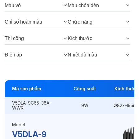
Quang thông:
600lm(C), 900lm(N),
Màu vỏ
Màu chóa đèn
810lm(W)
Chỉ số hoàn màu
Chức năng
Góc chiếu:
38°, 24°
Thi công
Kích thước
Thông số Điện & Lắp đặt
Điện áp
Nhiệt độ màu
Công suất:
9W
Kiểu lắp đặt:
Lắp âm
Mã sản phẩm
Công suất
Kích thước
Điều hướng:
Cố định
V5DLA-9C65-38A-
Kích thước
Ø82xH95mm
9W
Ø82xH95m
WWR
Thi công:
Ø75mm
Model
Điện áp:
220VAC, 50Hz
V5DLA-9