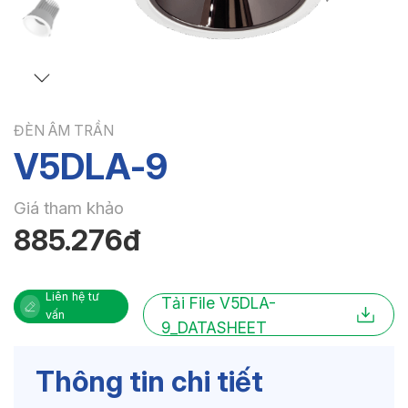
ĐÈN ÂM TRẦN
V5DLA-9
Giá tham khảo
885.276đ
Liên hệ tư
Tải File V5DLA-
vấn
9_DATASHEET
Thông tin chi tiết