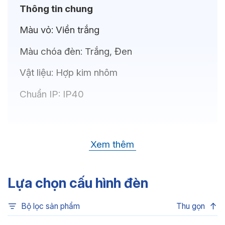
Thông tin chung
Màu vỏ:
Viền trắng
Màu chóa đèn:
Trắng, Đen
Vật liệu:
Hợp kim nhôm
Chuẩn IP:
IP40
Thông số kỹ thuật
Xem thêm
Bóng LED:
OSRAM(GERMANY)
Nhiệt độ màu:
6500K, 4000K, 3500K,
Lựa chọn cấu hình đèn
3000K, 3CCT
Bộ lọc sản phẩm
Thu gọn
Chỉ số hoàn màu:
CRI>80, CRI>90