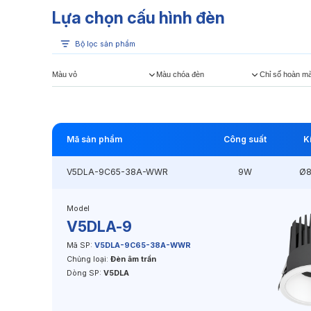
Lựa chọn cấu hình đèn
Bộ lọc sản phẩm
Màu vỏ
Màu chóa đèn
Chỉ số hoàn m
Mã sản phẩm
Công suất
K
V5DLA-9C65-38A-WWR
9W
Ø
Model
V5DLA-9
Mã SP:
V5DLA-9C65-38A-WWR
Chủng loại:
Đèn âm trần
Dòng SP:
V5DLA