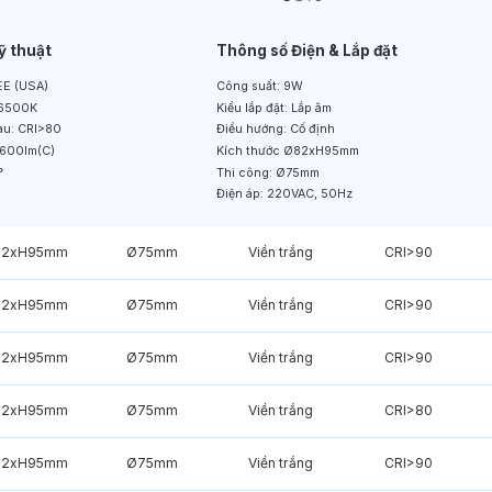
ỹ thuật
Thông số Điện & Lắp đặt
E (USA)
Công suất:
9W
6500K
Kiểu lắp đặt:
Lắp âm
àu:
CRI>80
Điều hướng:
Cố định
600lm(C)
Kích thước
Ø82xH95mm
°
Thi công:
Ø75mm
Điện áp:
220VAC, 50Hz
82xH95mm
Ø75mm
Viền trắng
CRI>90
82xH95mm
Ø75mm
Viền trắng
CRI>90
82xH95mm
Ø75mm
Viền trắng
CRI>90
82xH95mm
Ø75mm
Viền trắng
CRI>80
82xH95mm
Ø75mm
Viền trắng
CRI>90