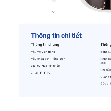
Đèn Chiếu Cảnh Quan
Đèn LED Chiếu Tường
Thông tin chi tiết
Thông tin chung
Thông
Màu vỏ:
Viền trắng
Bóng L
Màu chóa đèn:
Trắng, Đen
Nhiệt đ
3CCT
Vật liệu:
Hợp kim nhôm
Chỉ số 
Chuẩn IP:
IP40
Quang 
Góc ch