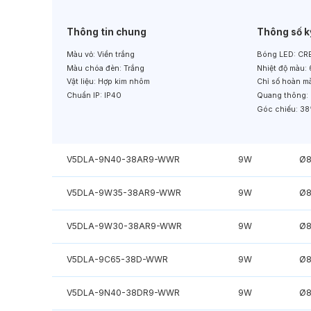
Thông tin chung
Thông số k
Màu vỏ:
Viền trắng
Bóng LED:
CRE
Màu chóa đèn:
Trắng
Nhiệt độ màu:
Vật liệu:
Hợp kim nhôm
Chỉ số hoàn m
Chuẩn IP:
IP40
Quang thông:
Góc chiếu:
38
V5DLA-9N40-38AR9-WWR
9W
Ø
V5DLA-9W35-38AR9-WWR
9W
Ø
V5DLA-9W30-38AR9-WWR
9W
Ø
V5DLA-9C65-38D-WWR
9W
Ø
V5DLA-9N40-38DR9-WWR
9W
Ø