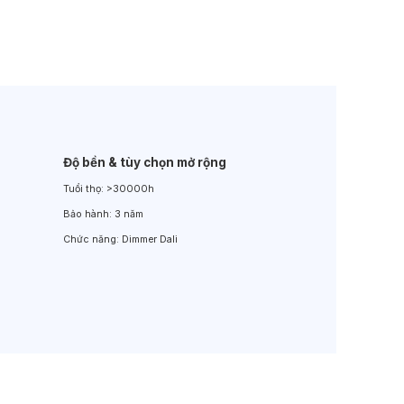
Đèn LED Sân Vườn
Đèn Đường
Độ bền & tùy chọn mở rộng
Tuổi thọ:
>30000h
Bảo hành:
3 năm
Chức năng:
Dimmer Dali