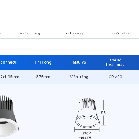
àu
Chức năng
Thi công
Kích thước
Chỉ số
ích thước
Thi công
Màu vỏ
hoàn màu
82xH95mm
Ø75mm
Viền trắng
CRI>80