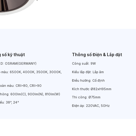
Đèn LED Chiếu Cửa Sổ
Đèn LED Âm Đất
Đèn Hồ Bơi
 số kỹ thuật
Thông số Điện & Lắp đặt
ED:
OSRAM(GERMANY)
Công suất:
9W
ộ màu:
6500K, 4000K, 3500K, 3000K,
Kiểu lắp đặt:
Lắp âm
Điều hướng:
Cố định
hoàn màu:
CRI>80, CRI>90
Kích thước
Ø82xH95mm
thông:
600lm(C), 900lm(N), 810lm(W)
Thi công:
Ø75mm
iếu:
38°, 24°
Điện áp:
220VAC, 50Hz