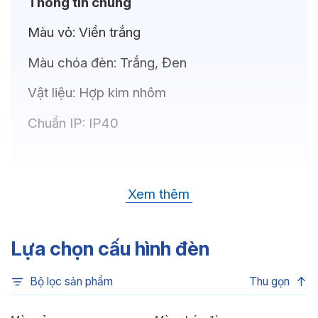
Thông tin chung
Màu vỏ:
Viền trắng
Màu chóa đèn:
Trắng, Đen
Vật liệu:
Hợp kim nhôm
Chuẩn IP:
IP40
Thông số kỹ thuật
Xem thêm
Bóng LED:
CREE (USA)
Nhiệt độ màu:
6500K, 4000K, 3500K,
Lựa chọn cấu hình đèn
3000K
Bộ lọc sản phẩm
Thu gọn
Chỉ số hoàn màu:
CRI>80, CRI>90