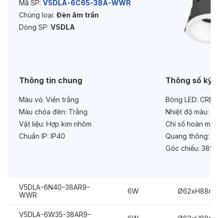
Mã SP:
V5DLA-6C65-38A-WWR
Chủng loại:
Đèn âm trần
Độ bền & tùy chọn mở rộng
Dòng SP:
V5DLA
Tuổi thọ:
>30000h
Bảo hành:
3 năm
Chức năng:
Dimmer 1-10V
Thông tin chung
Thông số kỹ 
Màu vỏ:
Viền trắng
Bóng LED:
CREE
Màu chóa đèn:
Trắng
Nhiệt độ màu:
6
Vật liệu:
Hợp kim nhôm
Chỉ số hoàn màu
Chuẩn IP:
IP40
Quang thông:
60
Góc chiếu:
38°
V5DLA-6N40-38AR9-
6W
Ø62xH88m
WWR
V5DLA-6W35-38AR9-