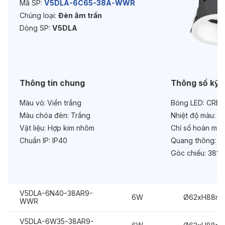
Mã SP:
V5DLA-6C65-38A-WWR
Chủng loại:
Đèn âm trần
Độ bền & tùy chọn mở rộng
Dòng SP:
V5DLA
Tuổi thọ:
>30000h
Bảo hành:
3 năm
Chức năng:
Dimmer Dali
Thông tin chung
Thông số kỹ 
Màu vỏ:
Viền trắng
Bóng LED:
CREE
Màu chóa đèn:
Trắng
Nhiệt độ màu:
6
Vật liệu:
Hợp kim nhôm
Chỉ số hoàn màu
Chuẩn IP:
IP40
Quang thông:
60
Góc chiếu:
38°
V5DLA-6N40-38AR9-
6W
Ø62xH88m
WWR
V5DLA-6W35-38AR9-