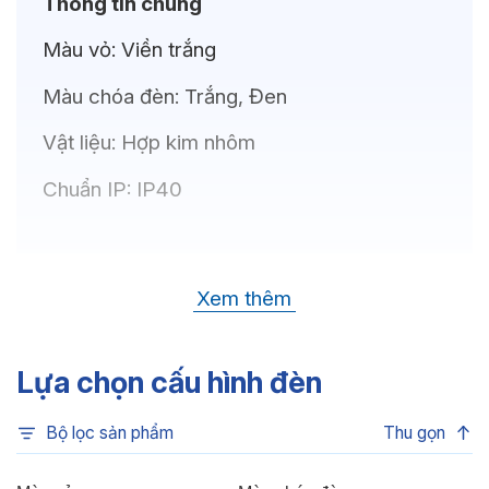
Thông tin chung
Màu vỏ:
Viền trắng
Màu chóa đèn:
Trắng, Đen
Vật liệu:
Hợp kim nhôm
Chuẩn IP:
IP40
Thông số kỹ thuật
Xem thêm
Bóng LED:
OSRAM(GERMANY)
Nhiệt độ màu:
6500K, 4000K, 3500K,
Lựa chọn cấu hình đèn
3000K
Bộ lọc sản phẩm
Thu gọn
Chỉ số hoàn màu:
CRI>80, CRI>90