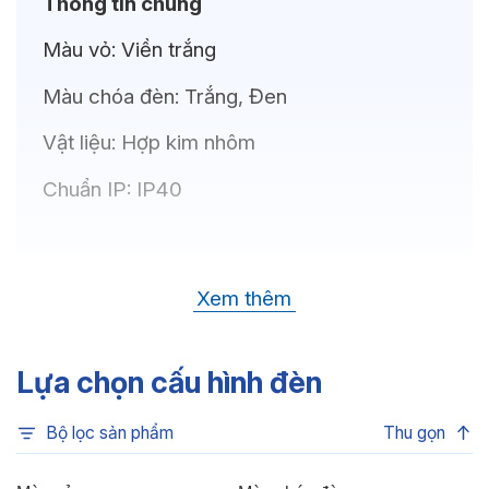
Thông tin chung
Màu vỏ:
Viền trắng
Màu chóa đèn:
Trắng, Đen
Vật liệu:
Hợp kim nhôm
Chuẩn IP:
IP40
Thông số kỹ thuật
Xem thêm
Bóng LED:
CREE (USA)
Nhiệt độ màu:
6500K, 4000K, 3500K,
Lựa chọn cấu hình đèn
3000K
Bộ lọc sản phẩm
Thu gọn
Chỉ số hoàn màu:
CRI>80, CRI>90