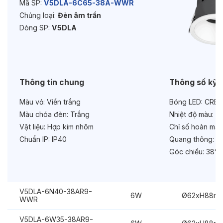
Mã SP:
V5DLA-6C65-38A-WWR
Chủng loại:
Đèn âm trần
Độ bền & tùy chọn mở rộng
Dòng SP:
V5DLA
Tuổi thọ:
>30000h
Bảo hành:
3 năm
Chức năng:
On/Off
Thông tin chung
Thông số kỹ 
Màu vỏ:
Viền trắng
Bóng LED:
CREE
Màu chóa đèn:
Trắng
Nhiệt độ màu:
6
Vật liệu:
Hợp kim nhôm
Chỉ số hoàn màu
Chuẩn IP:
IP40
Quang thông:
60
Góc chiếu:
38°
V5DLA-6N40-38AR9-
6W
Ø62xH88m
WWR
V5DLA-6W35-38AR9-