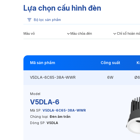
Lựa chọn cấu hình đèn
Bộ lọc sản phẩm
Màu vỏ
Màu chóa đèn
Chỉ số hoàn m
Mã sản phẩm
Công suất
K
V5DLA-6C65-38A-WWR
6W
Ø6
Model
V5DLA-6
Mã SP:
V5DLA-6C65-38A-WWR
Chủng loại:
Đèn âm trần
Dòng SP:
V5DLA