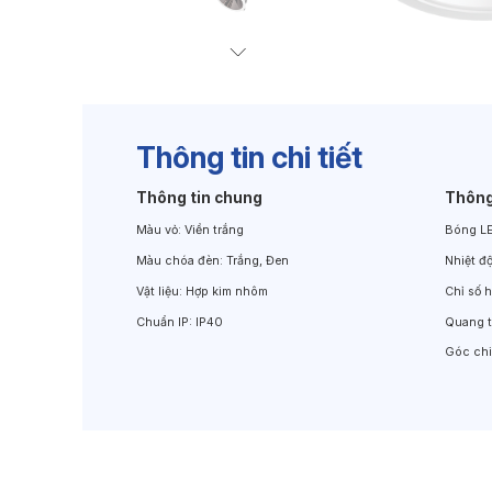
Đèn Chiếu Cảnh Quan
Đèn LED Chiếu Tường
Thông tin chi tiết
Thông tin chung
Thông
Màu vỏ:
Viền trắng
Bóng L
Màu chóa đèn:
Trắng, Đen
Nhiệt đ
Vật liệu:
Hợp kim nhôm
Chỉ số 
Chuẩn IP:
IP40
Quang 
Góc ch