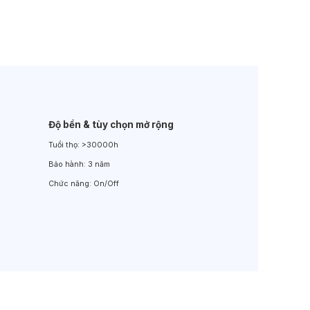
Đèn LED Sân Vườn
Đèn Đường
Độ bền & tùy chọn mở rộng
Tuổi thọ:
>30000h
Bảo hành:
3 năm
Chức năng:
On/Off