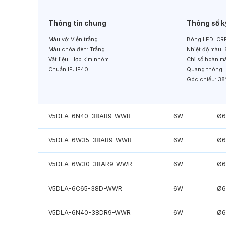
Thông tin chung
Thông số k
Màu vỏ:
Viền trắng
Bóng LED:
CRE
Màu chóa đèn:
Trắng
Nhiệt độ màu:
Vật liệu:
Hợp kim nhôm
Chỉ số hoàn m
Chuẩn IP:
IP40
Quang thông:
Góc chiếu:
38
V5DLA-6N40-38AR9-WWR
6W
Ø6
V5DLA-6W35-38AR9-WWR
6W
Ø6
V5DLA-6W30-38AR9-WWR
6W
Ø6
V5DLA-6C65-38D-WWR
6W
Ø6
V5DLA-6N40-38DR9-WWR
6W
Ø6