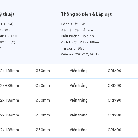
ỹ thuật
Thông số Điện & Lắp đặt
E (USA)
Công suất:
6W
6500K
Kiểu lắp đặt:
Lắp âm
àu:
CRI>80
Điều hướng:
Cố định
600lm(C)
Kích thước
Ø62xH88mm
°
Thi công:
Ø50mm
Điện áp:
220VAC, 50Hz
2xH88mm
Ø50mm
Viền trắng
CRI>90
2xH88mm
Ø50mm
Viền trắng
CRI>90
2xH88mm
Ø50mm
Viền trắng
CRI>90
2xH88mm
Ø50mm
Viền trắng
CRI>80
2xH88mm
Ø50mm
Viền trắng
CRI>90