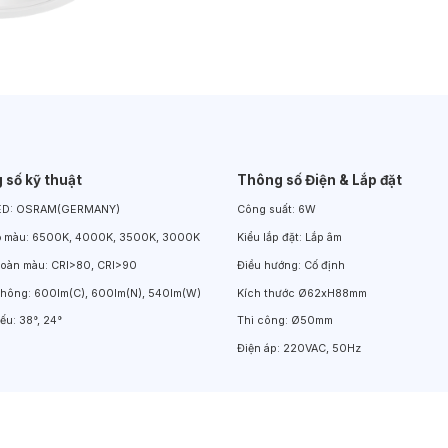
Đèn LED Chiếu Cửa Sổ
Đèn LED Âm Đất
Đèn Hồ Bơi
 số kỹ thuật
Thông số Điện & Lắp đặt
ED:
OSRAM(GERMANY)
Công suất:
6W
ộ màu:
6500K, 4000K, 3500K, 3000K
Kiểu lắp đặt:
Lắp âm
hoàn màu:
CRI>80, CRI>90
Điều hướng:
Cố định
thông:
600lm(C), 600lm(N), 540lm(W)
Kích thước
Ø62xH88mm
iếu:
38°, 24°
Thi công:
Ø50mm
Điện áp:
220VAC, 50Hz