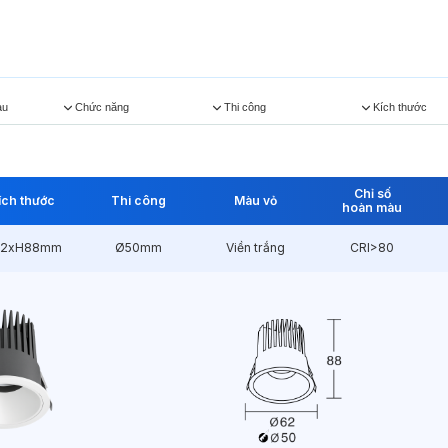
àu
Chức năng
Thi công
Kích thước
Chỉ số
ích thước
Thi công
Màu vỏ
hoàn màu
2xH88mm
Ø50mm
Viền trắng
CRI>80