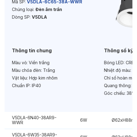
Mã SP:
V5DLA-6C65-38A-WWR
Chủng loại:
Đèn âm trần
Độ bền & tùy chọn mở rộng
Dòng SP:
V5DLA
Tuổi thọ:
>30000h
Bảo hành:
3 năm
Chức năng:
Dimmer 1-10V
Thông tin chung
Thông số kỹ 
Màu vỏ:
Viền trắng
Bóng LED:
CREE
Màu chóa đèn:
Trắng
Nhiệt độ màu:
6
Vật liệu:
Hợp kim nhôm
Chỉ số hoàn màu
Chuẩn IP:
IP40
Quang thông:
60
Góc chiếu:
38°
V5DLA-6N40-38AR9-
6W
Ø62xH88m
WWR
V5DLA-6W35-38AR9-