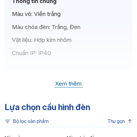
Thông tin chung
Màu vỏ:
Viền trắng
Màu chóa đèn:
Trắng, Đen
Vật liệu:
Hợp kim nhôm
Chuẩn IP:
IP40
Thông số kỹ thuật
Xem thêm
Bóng LED:
OSRAM(GERMANY)
Nhiệt độ màu:
6500K, 4000K, 3500K,
Lựa chọn cấu hình đèn
3000K
Bộ lọc sản phẩm
Thu gọn
Chỉ số hoàn màu:
CRI>80, CRI>90