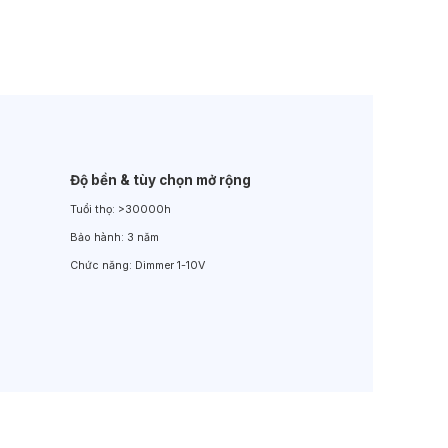
Đèn LED Sân Vườn
Đèn Đường
Độ bền & tùy chọn mở rộng
Tuổi thọ:
>30000h
Bảo hành:
3 năm
Chức năng:
Dimmer 1-10V