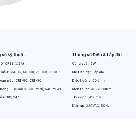
Đèn LED Chiếu Cửa Sổ
Đèn LED Âm Đất
Đèn Hồ Bơi
 số kỹ thuật
Thông số Điện & Lắp đặt
ED:
CREE (USA)
Công suất:
6W
ộ màu:
6500K, 4000K, 3500K, 3000K
Kiểu lắp đặt:
Lắp âm
hoàn màu:
CRI>80, CRI>90
Điều hướng:
Cố định
thông:
600lm(C), 600lm(N), 540lm(W)
Kích thước
Ø62xH88mm
iếu:
38°, 24°
Thi công:
Ø50mm
Điện áp:
220VAC, 50Hz