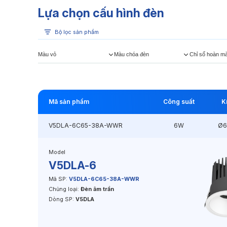
Lựa chọn cấu hình đèn
Bộ lọc sản phẩm
Màu vỏ
Màu chóa đèn
Chỉ số hoàn m
Mã sản phẩm
Công suất
K
V5DLA-6C65-38A-WWR
6W
Ø6
Model
V5DLA-6
Mã SP:
V5DLA-6C65-38A-WWR
Chủng loại:
Đèn âm trần
Dòng SP:
V5DLA