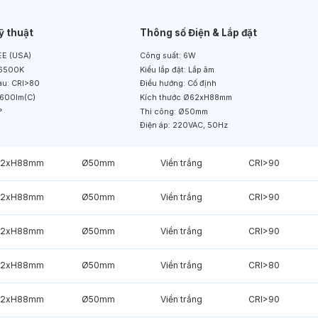
ỹ thuật
Thông số Điện & Lắp đặt
E (USA)
Công suất:
6W
6500K
Kiểu lắp đặt:
Lắp âm
àu:
CRI>80
Điều hướng:
Cố định
600lm(C)
Kích thước
Ø62xH88mm
°
Thi công:
Ø50mm
Điện áp:
220VAC, 50Hz
2xH88mm
Ø50mm
Viền trắng
CRI>90
2xH88mm
Ø50mm
Viền trắng
CRI>90
2xH88mm
Ø50mm
Viền trắng
CRI>90
2xH88mm
Ø50mm
Viền trắng
CRI>80
2xH88mm
Ø50mm
Viền trắng
CRI>90