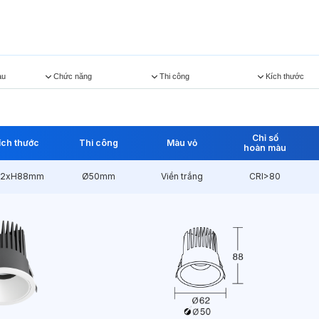
àu
Chức năng
Thi công
Kích thước
Chỉ số
ích thước
Thi công
Màu vỏ
hoàn màu
2xH88mm
Ø50mm
Viền trắng
CRI>80