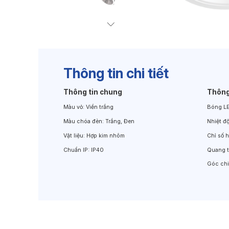
Đèn Chiếu Cảnh Quan
Đèn LED Chiếu Tường
Thông tin chi tiết
Thông tin chung
Thông
Màu vỏ:
Viền trắng
Bóng L
Màu chóa đèn:
Trắng, Đen
Nhiệt đ
Vật liệu:
Hợp kim nhôm
Chỉ số 
Chuẩn IP:
IP40
Quang 
Góc ch