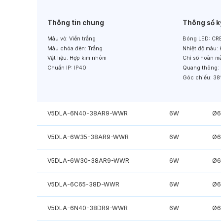
Thông tin chung
Thông số k
Màu vỏ:
Viền trắng
Bóng LED:
CRE
Màu chóa đèn:
Trắng
Nhiệt độ màu:
Vật liệu:
Hợp kim nhôm
Chỉ số hoàn m
Chuẩn IP:
IP40
Quang thông:
Góc chiếu:
38
V5DLA-6N40-38AR9-WWR
6W
Ø6
V5DLA-6W35-38AR9-WWR
6W
Ø6
V5DLA-6W30-38AR9-WWR
6W
Ø6
V5DLA-6C65-38D-WWR
6W
Ø6
V5DLA-6N40-38DR9-WWR
6W
Ø6