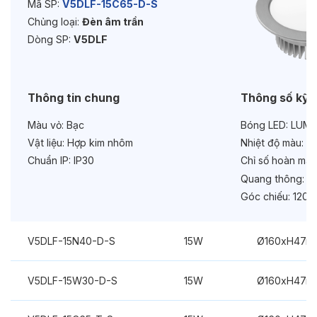
Bảo hành:
3 năm
Mã SP:
V5DLF-15C65-D-S
Chủng loại:
Đèn âm trần
Chức năng:
On/Off
Dòng SP:
V5DLF
Thông tin chung
Thông số kỹ 
Màu vỏ:
Bạc
Bóng LED:
LUMIL
Vật liệu:
Hợp kim nhôm
Nhiệt độ màu:
6
Chuẩn IP:
IP30
Chỉ số hoàn màu
Quang thông:
16
Góc chiếu:
120°
V5DLF-15N40-D-S
15W
Ø160xH47m
V5DLF-15W30-D-S
15W
Ø160xH47m