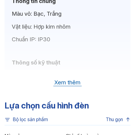
Thông tin chung
Màu vỏ:
Bạc, Trắng
Vật liệu:
Hợp kim nhôm
Chuẩn IP:
IP30
Thông số kỹ thuật
Bóng LED:
LUMILEDS (USA)
Xem thêm
Nhiệt độ màu:
6500K, 4000K, 3000K
Chỉ số hoàn màu:
CRI80
Lựa chọn cấu hình đèn
Quang thông:
1650lm(C), 1650lm(N),
Bộ lọc sản phẩm
Thu gọn
1500lm(W)